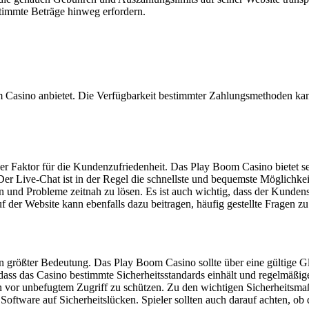
timmte Beträge hinweg erfordern.
 Casino anbietet. Die Verfügbarkeit bestimmter Zahlungsmethoden kann
ender Faktor für die Kundenzufriedenheit. Das Play Boom Casino bietet
er Live-Chat ist in der Regel die schnellste und bequemste Möglichkeit
en und Probleme zeitnah zu lösen. Es ist auch wichtig, dass der Kunden
 der Website kann ebenfalls dazu beitragen, häufig gestellte Fragen z
von größter Bedeutung. Das Play Boom Casino sollte über eine gültige G
 dass das Casino bestimmte Sicherheitsstandards einhält und regelmäßig
en vor unbefugtem Zugriff zu schützen. Zu den wichtigen Sicherheit
ftware auf Sicherheitslücken. Spieler sollten auch darauf achten, ob 