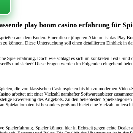
assende play boom casino erfahrung für Spi
sprießen aus dem Boden. Einer dieser jüngeren Akteure ist das Play Bo
en zu können. Diese Untersuchung soll einen detaillierten Einblick in 
e Spielerfahrung. Doch wie schlägt es sich im konkreten Test? Sind die
o seriös und sicher? Diese Fragen werden im Folgenden eingehend beleuc
elen, die von klassischen Casinospielen bis hin zu modernen Video-Slo
 Casino arbeitet mit einer Vielzahl namhafter Softwareanbieter zusamm
 stetige Erweiterung des Angebots. Zu den beliebtesten Spielkategorien
an Spielautomaten ist besonders groß und bietet eine Vielzahl unters
 Spielerfahrung. Spieler können hier in Echtzeit gegen echte Dealer a