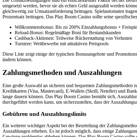
Die Umsatzbedingungen sind ein entscheidender Faktor bei der Beur
umgesetzt werden, bevor sie als echtes Geld ausgezahlt werden könne
gleichwertig zur Umsatzanforderung beitragen. Spielautomaten trage
Prozentsatz beitragen. Das Play Boom Casino sollte seine spezifisch
Willkommensbonus: Bis zu 200% Einzahlungsbonus + Freispie
Reload-Bonus: Regelmäßige Boni für Bestandskunden
Cashback-Aktionen: Teilweise Rückerstattung von Verlusten
Turniere: Wettbewerbe mit attraktiven Preispools
Diese Liste zeigt einige der typischen Bonusangebote und Promotions,
ändern können.
Zahlungsmethoden und Auszahlungen
Eine große Auswahl an sicheren und bequemen Zahlungsmethoden ist 
Kreditkarten (Visa, Mastercard), E-Wallets (Skrill, Neteller) und B
lange dauern können. Das Play Boom Casino bemüht sich, Auszahlungsa
durchgeführt werden kann, um sicherzustellen, dass der Auszahlungs
Gebühren und Auszahlungslimits
Ein weiterer wichtiger Aspekt bei der Beurteilung der Zahlungsmeth
Auszahlungen erheben. Es ist jedoch möglich, dass einige Zahlungsme
Gewinne problemlos abheben können. Das Play Boom Casino sollte die 