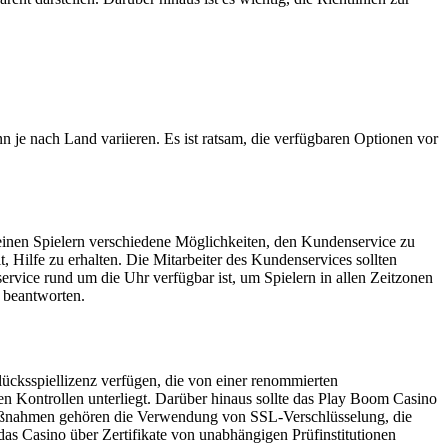
 je nach Land variieren. Es ist ratsam, die verfügbaren Optionen vor
 seinen Spielern verschiedene Möglichkeiten, den Kundenservice zu
, Hilfe zu erhalten. Die Mitarbeiter des Kundenservices sollten
service rund um die Uhr verfügbar ist, um Spielern in allen Zeitzonen
u beantworten.
lücksspiellizenz verfügen, die von einer renommierten
en Kontrollen unterliegt. Darüber hinaus sollte das Play Boom Casino
smaßnahmen gehören die Verwendung von SSL-Verschlüsselung, die
das Casino über Zertifikate von unabhängigen Prüfinstitutionen