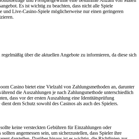
 Bonusbeträge und Freispielgewinne eine bestimmte Anzahl von Malen
gebot. Es ist wichtig zu beachten, dass nicht alle Spiele
le und Live-Casino-Spiele möglicherweise nur einen geringeren
zieren.
 regelmäßig über die aktuellen Angebote zu informieren, da diese sich
oom Casino bietet eine Vielzahl von Zahlungsmethoden an, darunter
, während die Auszahlungen je nach Zahlungsmethode unterschiedlich
en, dass vor der ersten Auszahlung eine Identitätsprüfung
dient dem Schutz sowohl des Casinos als auch des Spielers.
sollte keine versteckten Gebühren für Einzahlungen oder
ollten angemessen sein, um sicherzustellen, dass Spieler ihre
 darstellen. Darüber hinaus ist es wichtig, die Richtlinien zur