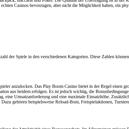
ckjack, Baccarat und Poker. Die Qualität der Übertragung ist in der Re
nes echten Casinos bevorzugen, aber nicht die Möglichkeit haben, ein ph
zahl der Spiele in den verschiedenen Kategorien. Diese Zahlen können
e Spieler anzulocken. Das Play Boom Casino bietet in der Regel eine
tion aus beidem erfolgen. Es ist jedoch wichtig, die Bonusbedingunge
ag, eine Umsatzanforderung und eine maximale Einsatzhöhe. Zusätzli
Dazu gehören beispielsweise Reload-Boni, Freispielaktionen, Turnier