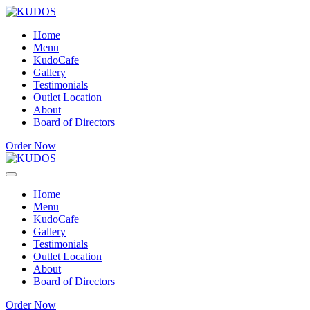
Skip
KUDOS
to
Home
content
Menu
KudoCafe
Gallery
Testimonials
Outlet Location
About
Board of Directors
Order Now
KUDOS
Home
Menu
KudoCafe
Gallery
Testimonials
Outlet Location
About
Board of Directors
Order Now