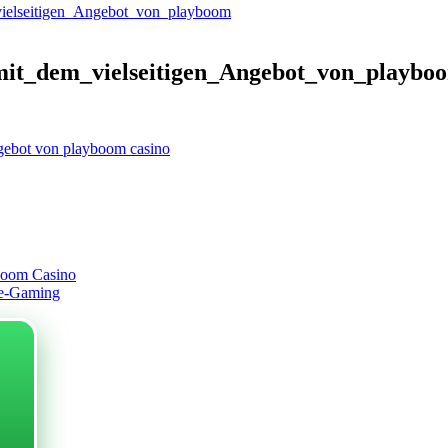
ielseitigen_Angebot_von_playboom
mit_dem_vielseitigen_Angebot_von_playbo
ewinnen_und_Spaß_erleben_mit_dem_vielseitigen_Angebot_von_play
ngebot von playboom casino
boom Casino
ne-Gaming