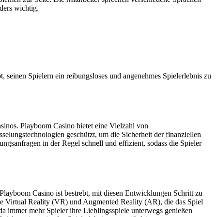
ders wichtig.
, seinen Spielern ein reibungsloses und angenehmes Spielerlebnis zu
sinos. Playboom Casino bietet eine Vielzahl von
elungstechnologien geschützt, um die Sicherheit der finanziellen
ngsanfragen in der Regel schnell und effizient, sodass die Spieler
Playboom Casino ist bestrebt, mit diesen Entwicklungen Schritt zu
wie Virtual Reality (VR) und Augmented Reality (AR), die das Spiel
 da immer mehr Spieler ihre Lieblingsspiele unterwegs genießen