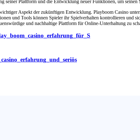
ng seiner Plattform und die Entwicklung neuer Funktionen, um seinen Sp
 wichtiger Aspekt der zukünftigen Entwicklung. Playboom Casino unterst
onen und Tools können Spieler ihr Spielverhalten kontrollieren und sich
rauenswürdige und nachhaltige Plattform für Online-Unterhaltung zu sch
play_boom_casino_erfahrung_für_S
_casino_erfahrung_und_seriös