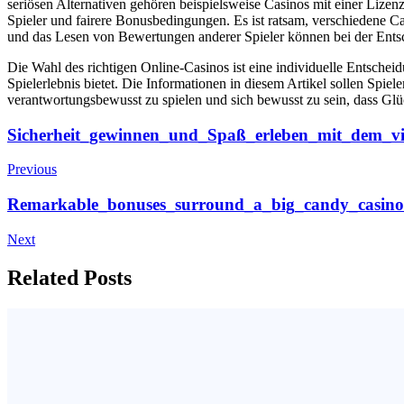
seriösen Alternativen gehören beispielsweise Casinos mit einer Liz
Spieler und fairere Bonusbedingungen. Es ist ratsam, verschiedene Ca
und das Lesen von Bewertungen anderer Spieler können bei der Entsc
Die Wahl des richtigen Online-Casinos ist eine individuelle Entschei
Spielerlebnis bietet. Die Informationen in diesem Artikel sollen Spie
verantwortungsbewusst zu spielen und sich bewusst zu sein, dass Glü
Post
Sicherheit_gewinnen_und_Spaß_erleben_mit_dem_vi
Navigation
Previous
Remarkable_bonuses_surround_a_big_candy_casino
Next
Related Posts