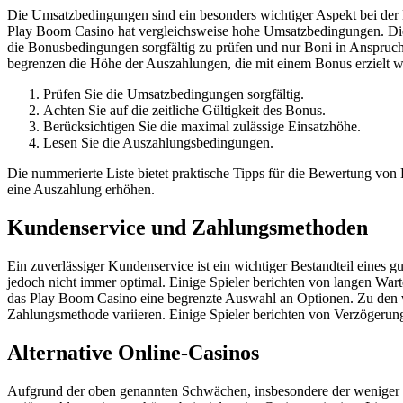
Die Umsatzbedingungen sind ein besonders wichtiger Aspekt bei der
Play Boom Casino hat vergleichsweise hohe Umsatzbedingungen. Dies 
die Bonusbedingungen sorgfältig zu prüfen und nur Boni in Anspruc
begrenzen die Höhe der Auszahlungen, die mit einem Bonus erzielt 
Prüfen Sie die Umsatzbedingungen sorgfältig.
Achten Sie auf die zeitliche Gültigkeit des Bonus.
Berücksichtigen Sie die maximal zulässige Einsatzhöhe.
Lesen Sie die Auszahlungsbedingungen.
Die nummerierte Liste bietet praktische Tipps für die Bewertung von 
eine Auszahlung erhöhen.
Kundenservice und Zahlungsmethoden
Ein zuverlässiger Kundenservice ist ein wichtiger Bestandteil eines
jedoch nicht immer optimal. Einige Spieler berichten von langen War
das Play Boom Casino eine begrenzte Auswahl an Optionen. Zu den 
Zahlungsmethode variieren. Einige Spieler berichten von Verzögerun
Alternative Online-Casinos
Aufgrund der oben genannten Schwächen, insbesondere der weniger st