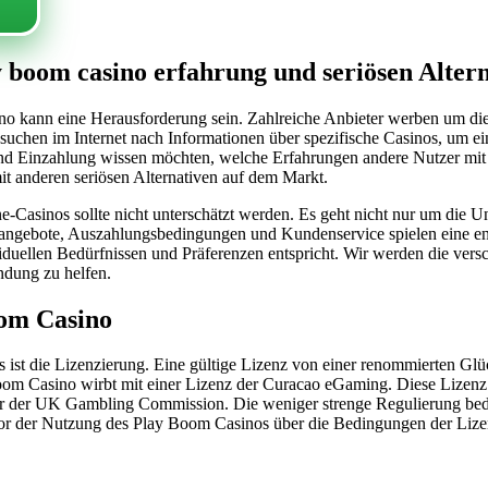
ay boom casino erfahrung und seriösen Alter
 kann eine Herausforderung sein. Zahlreiche Anbieter werben um die Au
suchen im Internet nach Informationen über spezifische Casinos, um ei
 und Einzahlung wissen möchten, welche Erfahrungen andere Nutzer mit
it anderen seriösen Alternativen auf dem Markt.
e-Casinos sollte nicht unterschätzt werden. Es geht nicht nur um die 
sangebote, Auszahlungsbedingungen und Kundenservice spielen eine e
dividuellen Bedürfnissen und Präferenzen entspricht. Wir werden die v
ndung zu helfen.
oom Casino
ist die Lizenzierung. Eine gültige Lizenz von einer renommierten Glück
oom Casino wirbt mit einer Lizenz der Curacao eGaming. Diese Lizenz i
 der UK Gambling Commission. Die weniger strenge Regulierung bedeut
ch vor der Nutzung des Play Boom Casinos über die Bedingungen der L