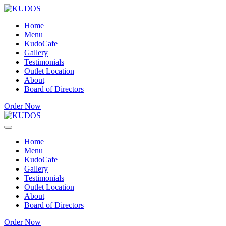
Skip
KUDOS
to
Home
content
Menu
KudoCafe
Gallery
Testimonials
Outlet Location
About
Board of Directors
Order Now
KUDOS
Home
Menu
KudoCafe
Gallery
Testimonials
Outlet Location
About
Board of Directors
Order Now