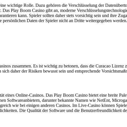
ine wichtige Rolle. Dazu gehören die Verschlüsselung der Datenübert
. Das Play Boom Casino gibt an, moderne Verschlüsselungstechnologien
arantieren kann. Spieler sollten daher stets vorsichtig sein und ihre
die persönlichen Daten der Spieler nicht an Dritte weitergegeben werden
asinos zusammen. Es ist wichtig zu betonen, dass die Curacao Lizenz zw
en sich daher der Risiken bewusst sein und entsprechende Vorsichtsmaß
ivität eines Online-Casinos. Das Play Boom Casino bietet eine breite Pal
nen Softwareanbietern, darunter bekannte Namen wie NetEnt, Microga
greich wie bei einigen anderen Casinos. Im Live-Casino können Spieler
ichkeiten. Die Qualität der Software und die Benutzerfreundlichkeit de