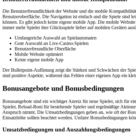
Die Benutzerfreundlichkeit der Website und die mobile Kompatibilität 
Benutzeroberfläche. Die Navigation ist einfach und die Spiele sind le
können. Es gibt jedoch keine eigene mobile App. Die mobile Website f
immer mehr Spieler ihre Glücksspiele lieber auf mobilen Geräten aus
Umfangreiche Auswahl an Spielautomaten
Gute Auswahl an Live-Casino-Spielen
Benutzerfreundliche Oberfläche
Mobile Website optimiert
Keine eigene mobile App
Der Bulletpoint-Auflistung zeigt die Stärken und Schwächen der Spi
sind positive Aspekte, während das Fehlen einer eigenen App ein klein
Bonusangebote und Bonusbedingungen
Bonusangebote sind ein wichtiger Anreiz für neue Spieler, sich für 
Spieler, Reload-Boni für bestehende Spieler und regelmäßige Aktione
Anspruch nimmt. Die Umsatzbedingungen geben an, wie oft der Bonus
Einsatzhöhe sollten beachtet werden. Unfaire Bonusbedingungen könn
Umsatzbedingungen und Auszahlungsbedingungen