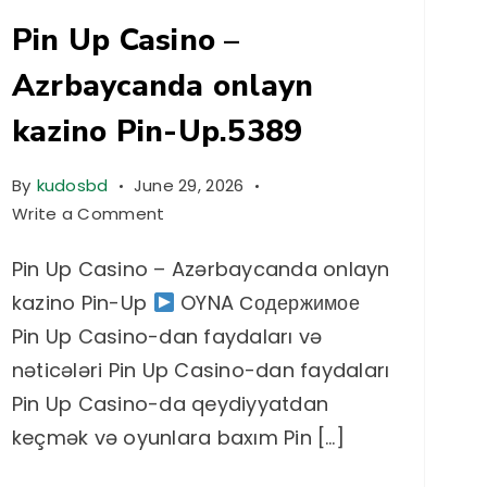
Pin Up Casino –
Azrbaycanda onlayn
kazino Pin-Up.5389
By
kudosbd
June 29, 2026
on
Write a Comment
Pin
Pin Up Casino – Azərbaycanda onlayn
Up
Casino
kazino Pin-Up
OYNA Содержимое
–
Pin Up Casino-dan faydaları və
Azrbaycanda
nəticələri Pin Up Casino-dan faydaları
onlayn
Pin Up Casino-da qeydiyyatdan
kazino
keçmək və oyunlara baxım Pin […]
Pin-
Up.5389