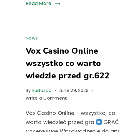
sayt.20474
Read More
(2)
News
Vox Casino Online
wszystko co warto
wiedzie przed gr.622
By
kudosbd
June 29, 2026
on
Write a Comment
Vox
Vox Casino Online – wszystko, co
Casino
Online
warto wiedzieć przed grą
GRAĆ
wszystko
Содержимое Wprowadzenie do gry