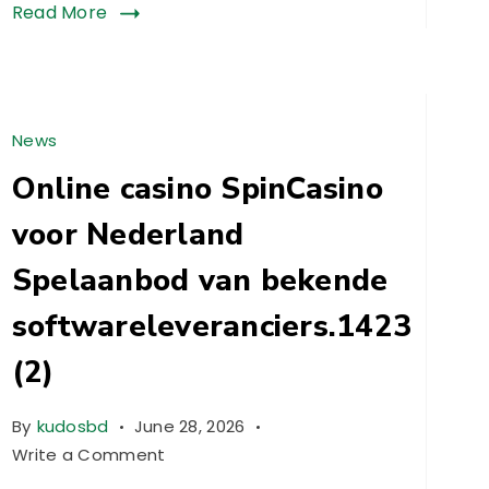
Read More
News
Online casino SpinCasino
voor Nederland
Spelaanbod van bekende
softwareleveranciers.1423
(2)
By
kudosbd
June 28, 2026
on
Write a Comment
Online