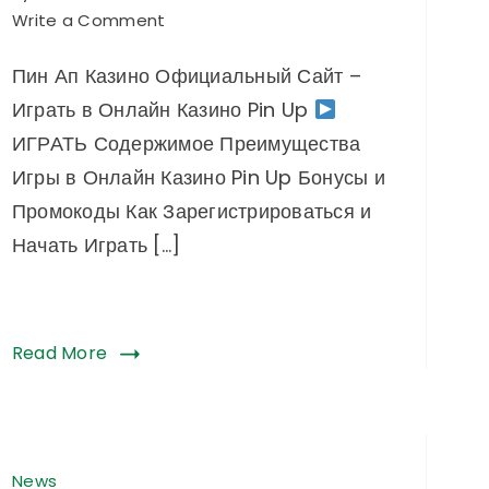
on
Write a Comment
Казино
Пин Ап Казино Официальный Сайт –
Официальный
Сайт
Играть в Онлайн Казино Pin Up
Играть
ИГРАТЬ Содержимое Преимущества
в
Игры в Онлайн Казино Pin Up Бонусы и
Онлайн
Промокоды Как Зарегистрироваться и
Казино
Начать Играть […]
Pin
Up.11178
(2)
Read More
News