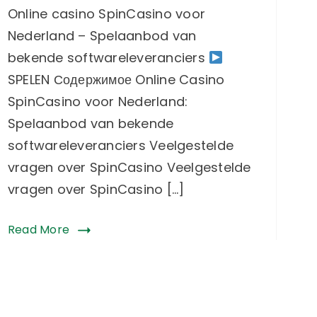
Online casino SpinCasino voor
casino
SpinCasino
Nederland – Spelaanbod van
voor
bekende softwareleveranciers
Nederland
SPELEN Содержимое Online Casino
Spelaanbod
SpinCasino voor Nederland:
van
Spelaanbod van bekende
bekende
softwareleveranciers.1423
softwareleveranciers Veelgestelde
(2)
vragen over SpinCasino Veelgestelde
vragen over SpinCasino […]
Read More