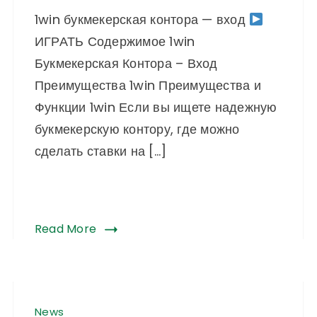
1win
1win букмекерская контора — вход
букмекерская
контора
ИГРАТЬ Содержимое 1win
вход.1160
Букмекерская Контора – Вход
Преимущества 1win Преимущества и
Функции 1win Если вы ищете надежную
букмекерскую контору, где можно
сделать ставки на […]
Read More
News