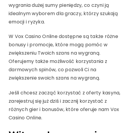
wygrania dużej sumy pieniędzy, co czyni ją
idealnym wyborem dla graczy, którzy szukają
emocji i ryzyka.
W Vox Casino Online dostępne są także różne
bonusy i promocje, które mogą pomóc w
zwiększeniu Twoich szans na wygraną.
Oferujemy także możliwość korzystania z
darmowych spinów, co pozwoli Ci na
zwiększenie swoich szans na wygraną.
Jeśli chcesz zacząć korzystać z oferty kasyna,
zarejestruj się już dziś i zacznij korzystać z
różnych gier i bonusów, które oferuje nam Vox
Casino Online.