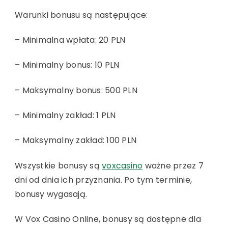
Warunki bonusu są następujące:
– Minimalna wpłata: 20 PLN
– Minimalny bonus: 10 PLN
– Maksymalny bonus: 500 PLN
– Minimalny zakład: 1 PLN
– Maksymalny zakład: 100 PLN
Wszystkie bonusy są
voxcasino
ważne przez 7
dni od dnia ich przyznania. Po tym terminie,
bonusy wygasają.
W Vox Casino Online, bonusy są dostępne dla