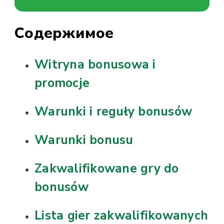
Содержимое
Witryna bonusowa i
promocje
Warunki i reguły bonusów
Warunki bonusu
Zakwalifikowane gry do
bonusów
Lista gier zakwalifikowanych