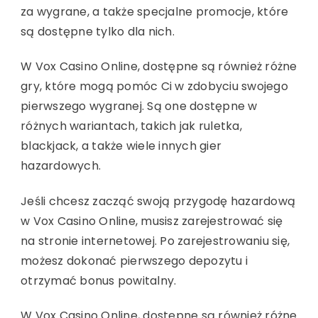
za wygrane, a także specjalne promocje, które
są dostępne tylko dla nich.
W Vox Casino Online, dostępne są również różne
gry, które mogą pomóc Ci w zdobyciu swojego
pierwszego wygranej. Są one dostępne w
różnych wariantach, takich jak ruletka,
blackjack, a także wiele innych gier
hazardowych.
Jeśli chcesz zacząć swoją przygodę hazardową
w Vox Casino Online, musisz zarejestrować się
na stronie internetowej. Po zarejestrowaniu się,
możesz dokonać pierwszego depozytu i
otrzymać bonus powitalny.
W Vox Casino Online, dostępne są również różne