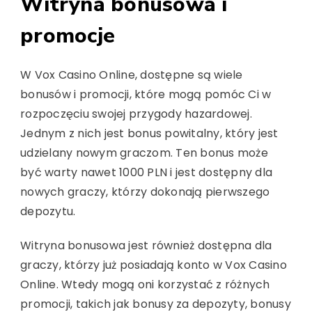
Witryna bonusowa i
promocje
W Vox Casino Online, dostępne są wiele
bonusów i promocji, które mogą pomóc Ci w
rozpoczęciu swojej przygody hazardowej.
Jednym z nich jest bonus powitalny, który jest
udzielany nowym graczom. Ten bonus może
być warty nawet 1000 PLN i jest dostępny dla
nowych graczy, którzy dokonają pierwszego
depozytu.
Witryna bonusowa jest również dostępna dla
graczy, którzy już posiadają konto w Vox Casino
Online. Wtedy mogą oni korzystać z różnych
promocji, takich jak bonusy za depozyty, bonusy