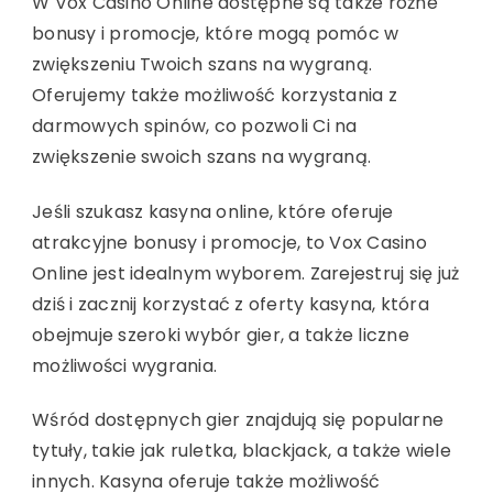
W Vox Casino Online dostępne są także różne
bonusy i promocje, które mogą pomóc w
zwiększeniu Twoich szans na wygraną.
Oferujemy także możliwość korzystania z
darmowych spinów, co pozwoli Ci na
zwiększenie swoich szans na wygraną.
Jeśli szukasz kasyna online, które oferuje
atrakcyjne bonusy i promocje, to Vox Casino
Online jest idealnym wyborem. Zarejestruj się już
dziś i zacznij korzystać z oferty kasyna, która
obejmuje szeroki wybór gier, a także liczne
możliwości wygrania.
Wśród dostępnych gier znajdują się popularne
tytuły, takie jak ruletka, blackjack, a także wiele
innych. Kasyna oferuje także możliwość