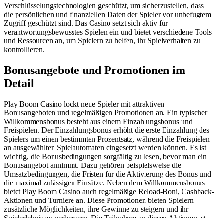
Verschlüsselungstechnologien geschützt, um sicherzustellen, dass
die persönlichen und finanziellen Daten der Spieler vor unbefugtem
Zugriff geschützt sind. Das Casino setzt sich aktiv für
verantwortungsbewusstes Spielen ein und bietet verschiedene Tools
und Ressourcen an, um Spielern zu helfen, ihr Spielverhalten zu
kontrollieren.
Bonusangebote und Promotionen im
Detail
Play Boom Casino lockt neue Spieler mit attraktiven
Bonusangeboten und regelmäßigen Promotionen an. Ein typischer
Willkommensbonus besteht aus einem Einzahlungsbonus und
Freispielen. Der Einzahlungsbonus erhöht die erste Einzahlung des
Spielers um einen bestimmten Prozentsatz, während die Freispielen
an ausgewählten Spielautomaten eingesetzt werden können. Es ist
wichtig, die Bonusbedingungen sorgfältig zu lesen, bevor man ein
Bonusangebot annimmt. Dazu gehören beispielsweise die
Umsatzbedingungen, die Fristen für die Aktivierung des Bonus und
die maximal zulässigen Einsätze. Neben dem Willkommensbonus
bietet Play Boom Casino auch regelmäßige Reload-Boni, Cashback-
Aktionen und Turniere an. Diese Promotionen bieten Spielern
zusätzliche Möglichkeiten, ihre Gewinne zu steigern und ihr
Spielerlebnis zu verbessern. Die Teilnahme an diesen Aktionen ist