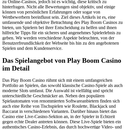
zu Online-Casinos, jedoch ist es wichtig, diese kritisch zu
hinterfragen. Nicht alle Bewertungen sind objektiv, und einige
können von persönlichen Erfahrungen oder sogar von
Wettbewerbern beeinflusst sein. Ziel dieses Artikels ist es, eine
umfassende und objektive Betrachtung des Play Boom Casinos zu
bieten, um Spielern bei ihrer Entscheidung zu helfen und ihnen
hilfreiche Tipps für ein sicheres und angenehmes Spielerlebnis zu
geben. Wir werden verschiedene Aspekte beleuchten, von der
Benutzerfreundlichkeit der Webseite bis hin zu den angebotenen
Spielen und dem Kundenservice.
Das Spielangebot von Play Boom Casino
im Detail
Das Play Boom Casino rühmt sich mit einem umfangreichen
Portfolio an Spielen, das sowohl klassische Casino-Spiele als auch
moderne Slots umfasst. Die Auswahl ist vielfältig und spricht
unterschiedliche Geschmäcker an. Neben den populären
Spielautomaten von renommierten Softwareanbietern finden sich
auch eine Reihe von Tischspielen wie Roulette, Blackjack und
Baccarat in verschiedenen Varianten. Darüber hinaus bietet das
Casino eine Live-Casino-Sektion an, in der Spieler in Echtzeit
gegen echte Dealer antreten können. Diese Live-Spiele bieten ein
authentisches Casino-Erlebnis, das durch hochwertige Video- und