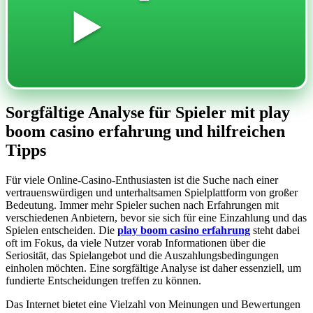
▶️
Sorgfältige Analyse für Spieler mit play
boom casino erfahrung und hilfreichen
Tipps
Für viele Online-Casino-Enthusiasten ist die Suche nach einer
vertrauenswürdigen und unterhaltsamen Spielplattform von großer
Bedeutung. Immer mehr Spieler suchen nach Erfahrungen mit
verschiedenen Anbietern, bevor sie sich für eine Einzahlung und das
Spielen entscheiden. Die
play boom casino erfahrung
steht dabei
oft im Fokus, da viele Nutzer vorab Informationen über die
Seriosität, das Spielangebot und die Auszahlungsbedingungen
einholen möchten. Eine sorgfältige Analyse ist daher essenziell, um
fundierte Entscheidungen treffen zu können.
Das Internet bietet eine Vielzahl von Meinungen und Bewertungen