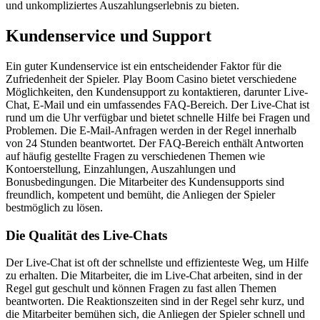
und unkompliziertes Auszahlungserlebnis zu bieten.
Kundenservice und Support
Ein guter Kundenservice ist ein entscheidender Faktor für die
Zufriedenheit der Spieler. Play Boom Casino bietet verschiedene
Möglichkeiten, den Kundensupport zu kontaktieren, darunter Live-
Chat, E-Mail und ein umfassendes FAQ-Bereich. Der Live-Chat ist
rund um die Uhr verfügbar und bietet schnelle Hilfe bei Fragen und
Problemen. Die E-Mail-Anfragen werden in der Regel innerhalb
von 24 Stunden beantwortet. Der FAQ-Bereich enthält Antworten
auf häufig gestellte Fragen zu verschiedenen Themen wie
Kontoerstellung, Einzahlungen, Auszahlungen und
Bonusbedingungen. Die Mitarbeiter des Kundensupports sind
freundlich, kompetent und bemüht, die Anliegen der Spieler
bestmöglich zu lösen.
Die Qualität des Live-Chats
Der Live-Chat ist oft der schnellste und effizienteste Weg, um Hilfe
zu erhalten. Die Mitarbeiter, die im Live-Chat arbeiten, sind in der
Regel gut geschult und können Fragen zu fast allen Themen
beantworten. Die Reaktionszeiten sind in der Regel sehr kurz, und
die Mitarbeiter bemühen sich, die Anliegen der Spieler schnell und