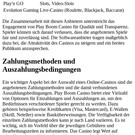
Play'n GO
Slots, Video-Slots
Evolution Gaming
Live-Casino (Roulette, Blackjack, Baccarat)
Die Zusammenarbeit mit diesen Anbietern unterstreicht das
Engagement von Play Boom Casino für Qualität und Transparenz.
Spieler können sich darauf verlassen, dass die angebotenen Spiele
fair und zuverlässig sind. Die Softwareanbieter tragen maßgeblich
dazu bei, die Attraktivität des Casinos zu steigern und ein breites
Publikum anzusprechen.
Zahlungsmethoden und
Auszahlungsbedingungen
Ein wichtiger Aspekt bei der Auswahl eines Online-Casinos sind die
angebotenen Zahlungsmethoden und die damit verbundenen
Auszahlungsbedingungen. Play Boom Casino bietet eine Vielzahl
von Optionen für Einzahlungen und Auszahlungen an, um den
Bedürfnissen verschiedener Spieler gerecht zu werden. Dazu
gehören beispielsweise Kreditkarten (Visa, Mastercard), E-Wallets
(Skrill, Neteller) sowie Banküberweisungen. Die Verfügbarkeit der
einzelnen Zahlungsmethoden kann je nach Land variieren. Es ist
wichtig, sich im Vorfeld über die jeweiligen Gebühren und
Bearbeitungszeiten zu informieren. Das Casino legt Wert auf