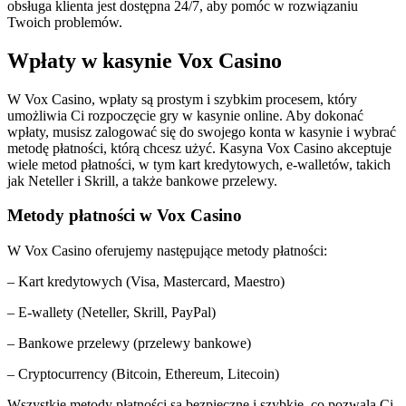
obsługa klienta jest dostępna 24/7, aby pomóc w rozwiązaniu
Twoich problemów.
Wpłaty w kasynie Vox Casino
W Vox Casino, wpłaty są prostym i szybkim procesem, który
umożliwia Ci rozpoczęcie gry w kasynie online. Aby dokonać
wpłaty, musisz zalogować się do swojego konta w kasynie i wybrać
metodę płatności, którą chcesz użyć. Kasyna Vox Casino akceptuje
wiele metod płatności, w tym kart kredytowych, e-walletów, takich
jak Neteller i Skrill, a także bankowe przelewy.
Metody płatności w Vox Casino
W Vox Casino oferujemy następujące metody płatności:
– Kart kredytowych (Visa, Mastercard, Maestro)
– E-wallety (Neteller, Skrill, PayPal)
– Bankowe przelewy (przelewy bankowe)
– Cryptocurrency (Bitcoin, Ethereum, Litecoin)
Wszystkie metody płatności są bezpieczne i szybkie, co pozwala Ci