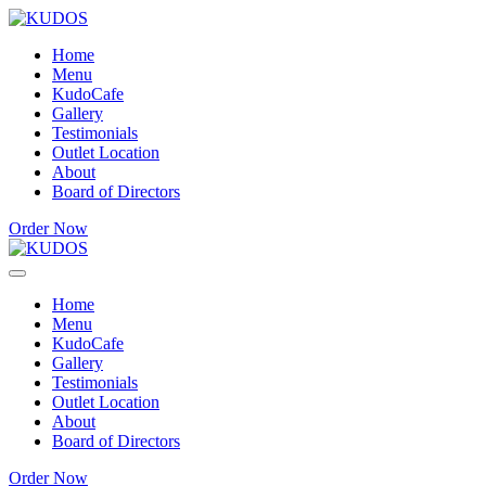
Skip
KUDOS
to
Home
content
Menu
KudoCafe
Gallery
Testimonials
Outlet Location
About
Board of Directors
Order Now
KUDOS
Home
Menu
KudoCafe
Gallery
Testimonials
Outlet Location
About
Board of Directors
Order Now