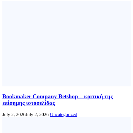
Bookmaker Company Betshop – κριτική της
επίσημης ιστοσελίδας
July 2, 2026
July 2, 2026
Uncategorized