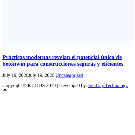
Prácticas modernas revelan el potencial único de
betonwin para construcciones seguras y eficientes
July 19, 2026
July 19, 2026
Uncategorized
Copyright © KUDOS 2019 | Developed by:
SilkCity Technology