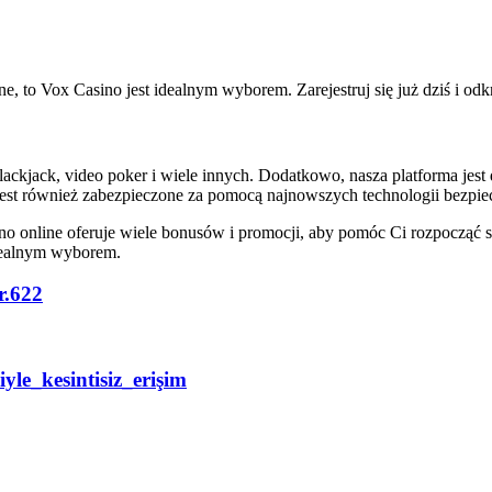
, to Vox Casino jest idealnym wyborem. Zarejestruj się już dziś i odk
lackjack, video poker i wiele innych. Dodatkowo, nasza platforma jest
jest również zabezpieczone za pomocą najnowszych technologii bezpie
yno online oferuje wiele bonusów i promocji, aby pomóc Ci rozpocząć s
idealnym wyborem.
r.622
yle_kesintisiz_erişim