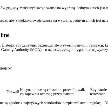
ów gry, aby zwiększyć swoje szanse na wygraną. Jednym z nich jest t
dzi, aby zwiększyć swoje szanse na wygraną. Jednym z nich jest narz
line
. Dlatego, aby zapewnić bezpieczeństwo swoich danych i transakcji, 
a Gaming Authority (MGA), co oznacza, że są one zgodne z najwyższyc
ępujące:
Kasyna online są chronione przez firewall,
Regularnie
Firewall
co zapewnia ochronę przed atakami.
testowane
ne są zgodne z najwyższych standardów bezpieczeństwa i regulacji. Dl