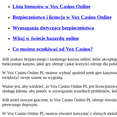
Lista bonusów w Vox Casino Online
Bezpieczeństwo i licencja w Vox Casino Online
Wymagania dotyczące bezpieczeństwa
Witaj w świecie hazardu online
Co możesz oczekiwać od Vox Casino?
Jeśli szukasz bezpiecznego i zaufanego kasyna online, które akceptu
funkcjonuje kasyno, jakie gry oferuje i jakie korzyści oferuje dla pols
W Vox Casino Online PL możesz wybrać spośród setek gier kasynowyc
zwiększyć swoje szanse na wygraną.
Ważne jest, aby wiedzieć, że Vox Casino Online PL jest licencjonow
obsługę klienta, aby pomóc w rozwiązaniu wszelkich problemów, któ
Jeśli jesteś nowym graczem, to Vox Casino Online PL oferuje równi
pierwszego depozytu.
W Vox Casino Online PL możesz również korzystać z różnych metod p