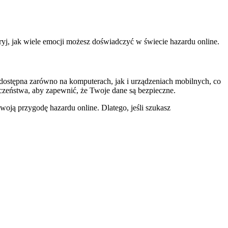
ryj, jak wiele emocji możesz doświadczyć w świecie hazardu online.
 dostępna zarówno na komputerach, jak i urządzeniach mobilnych, co
czeństwa, aby zapewnić, że Twoje dane są bezpieczne.
woją przygodę hazardu online. Dlatego, jeśli szukasz