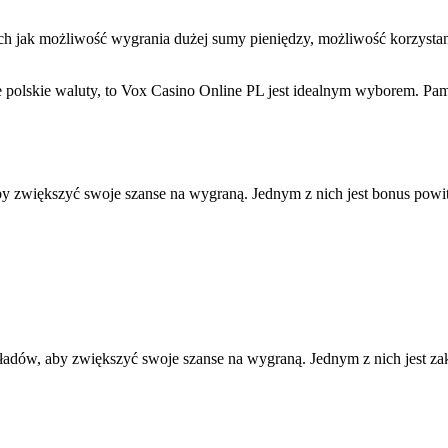
ich jak możliwość wygrania dużej sumy pieniędzy, możliwość korzysta
je polskie waluty, to Vox Casino Online PL jest idealnym wyborem. Pa
 zwiększyć swoje szanse na wygraną. Jednym z nich jest bonus powit
ładów, aby zwiększyć swoje szanse na wygraną. Jednym z nich jest z