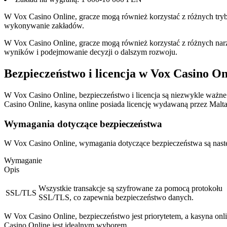
W Vox Casino Online, gracze mogą również korzystać z różnych tryb
wykonywanie zakładów.
W Vox Casino Online, gracze mogą również korzystać z różnych narzę
wyników i podejmowanie decyzji o dalszym rozwoju.
Bezpieczeństwo i licencja w Vox Casino On
W Vox Casino Online, bezpieczeństwo i licencja są niezwykle ważne
Casino Online, kasyna online posiada licencję wydawaną przez Malt
Wymagania dotyczące bezpieczeństwa
W Vox Casino Online, wymagania dotyczące bezpieczeństwa są nast
Wymaganie
Opis
Wszystkie transakcje są szyfrowane za pomocą protokołu
SSL/TLS
SSL/TLS, co zapewnia bezpieczeństwo danych.
W Vox Casino Online, bezpieczeństwo jest priorytetem, a kasyna onli
Casino Online jest idealnym wyborem.