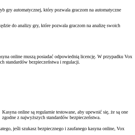
ryb gry automatycznej, który pozwala graczom na automatyczne
ędzie do analizy gry, które pozwala graczom na analizę swoich
kasyna online muszą posiadać odpowiednią licencję. W przypadku Vox
h standardów bezpieczeństwa i regulacji.
Kasyna online są regularnie testowane, aby upewnić się, że są one
zgodne z najwyższych standardów bezpieczeństwa.
atego, jeśli szukasz bezpiecznego i zaufanego kasyna online, Vox