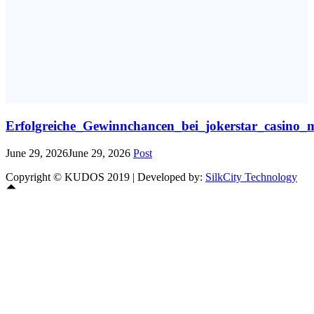
Erfolgreiche_Gewinnchancen_bei_jokerstar_casino_
June 29, 2026
June 29, 2026
Post
Copyright © KUDOS 2019 | Developed by:
SilkCity Technology