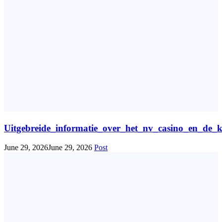
Uitgebreide_informatie_over_het_nv_casino_en_de_
June 29, 2026
June 29, 2026
Post