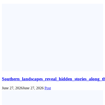
Southern_landscapes_reveal_hidden_stories_along_
June 27, 2026
June 27, 2026
Post