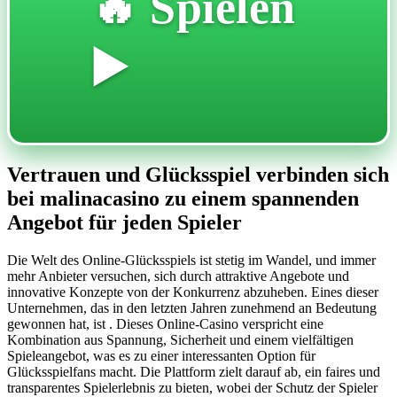
🔥 Spielen
▶️
Vertrauen und Glücksspiel verbinden sich
bei malinacasino zu einem spannenden
Angebot für jeden Spieler
Die Welt des Online-Glücksspiels ist stetig im Wandel, und immer
mehr Anbieter versuchen, sich durch attraktive Angebote und
innovative Konzepte von der Konkurrenz abzuheben. Eines dieser
Unternehmen, das in den letzten Jahren zunehmend an Bedeutung
gewonnen hat, ist . Dieses Online-Casino verspricht eine
Kombination aus Spannung, Sicherheit und einem vielfältigen
Spieleangebot, was es zu einer interessanten Option für
Glücksspielfans macht. Die Plattform zielt darauf ab, ein faires und
transparentes Spielerlebnis zu bieten, wobei der Schutz der Spieler