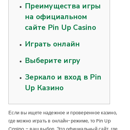
Преимущества игры
на официальном
сайте Pin Up Casino
Играть онлайн
Выберите игру
Зеркало и вход в Pin
Up Казино
Если вы ищете надежное и проверенное казино,
где можно играть в онлайн-режиме, то Pin Up
Casino – ваш выбор. Это официальный сайт, где