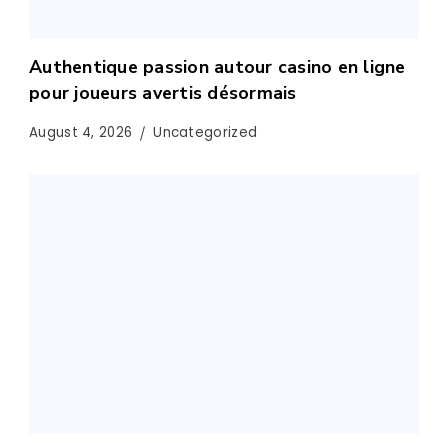
Authentique passion autour casino en ligne
pour joueurs avertis désormais
August 4, 2026
Uncategorized