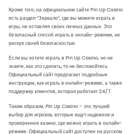
Кроме того, на официальном сайте Pin Up Casino
есть раздел “Зеркало”, где вы можете играть в
игры, не оставляя своих личных данных. Это
безопасный способ играть в онлайн-режиме, не
рискуя своей безопасностью.
Если вы хотите играть в Pin Up Casino, но не
знаете, как это сделать, то не беспокойтесь.
Официальный сайт предлагает подробные
инструкции, как играть в онлайн-режиме, а также
поддержку клиентов, которая работает 24/7.
Таким образом, Pin Up Casino – это лучший
выбор для игроков, которые ищут надежное и
проверенное казино, где можно играть в онлайн-
режиме. Официальный сайт доступен на русском