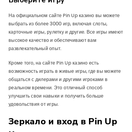
Выберите игру
На официальном сайте Pin Up казино вы можете
выбрать из более 3000 игр, включая слоты,
карточные игры, рулетку и другие. Все игры имеют
высокое качество и обеспечивают вам
развлекательный опыт.
Кроме того, на сайте Pin Up казино есть
возможность играть в живые игры, где вы можете
общаться с дилерами и другими игроками в
реальном времени. Это отличный способ
улучшить свои навыки и получить больше
удовольствия от игры.
Зеркало и вход в Pin Up