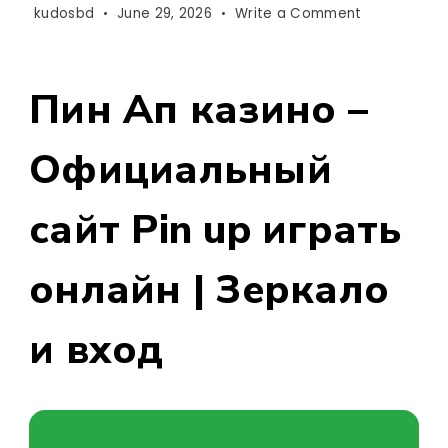
on
kudosbd
June 29, 2026
Write a Comment
Пин
Ап
казино
Пин Ап казино –
–
Официальны
сайт
Официальный
Pin
up
сайт Pin up играть
играть
онлайн
|
онлайн | Зеркало
Зеркало
и
и вход
вход