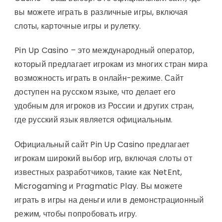
вы можете играть в различные игры, включая
слоты, карточные игры и рулетку.
Pin Up Casino – это международный оператор,
который предлагает игрокам из многих стран мира
возможность играть в онлайн-режиме. Сайт
доступен на русском языке, что делает его
удобным для игроков из России и других стран,
где русский язык является официальным.
Официальный сайт Pin Up Casino предлагает
игрокам широкий выбор игр, включая слоты от
известных разработчиков, такие как NetEnt,
Microgaming и Pragmatic Play. Вы можете
играть в игры на деньги или в демонстрационный
режим, чтобы попробовать игру.