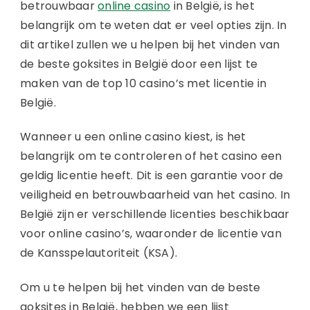
betrouwbaar
online casino
in België, is het
belangrijk om te weten dat er veel opties zijn. In
dit artikel zullen we u helpen bij het vinden van
de beste goksites in België door een lijst te
maken van de top 10 casino’s met licentie in
België.
Wanneer u een online casino kiest, is het
belangrijk om te controleren of het casino een
geldig licentie heeft. Dit is een garantie voor de
veiligheid en betrouwbaarheid van het casino. In
België zijn er verschillende licenties beschikbaar
voor online casino’s, waaronder de licentie van
de Kansspelautoriteit (KSA).
Om u te helpen bij het vinden van de beste
goksites in België, hebben we een lijst