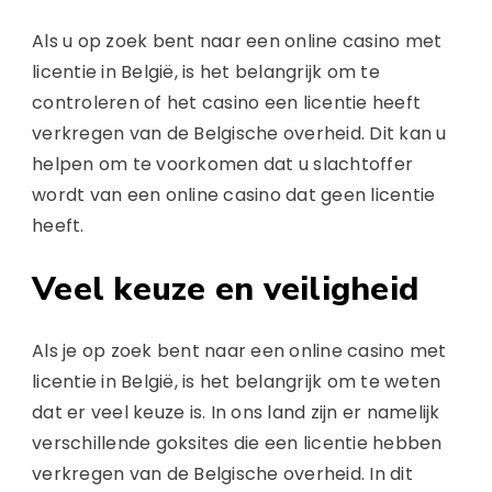
Als u op zoek bent naar een online casino met
licentie in België, is het belangrijk om te
controleren of het casino een licentie heeft
verkregen van de Belgische overheid. Dit kan u
helpen om te voorkomen dat u slachtoffer
wordt van een online casino dat geen licentie
heeft.
Veel keuze en veiligheid
Als je op zoek bent naar een online casino met
licentie in België, is het belangrijk om te weten
dat er veel keuze is. In ons land zijn er namelijk
verschillende goksites die een licentie hebben
verkregen van de Belgische overheid. In dit