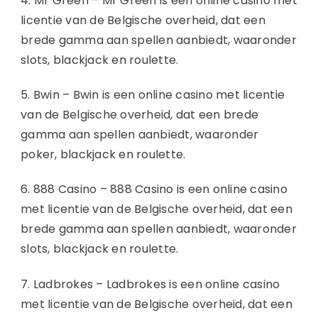
4. Mr Green – Mr Green is een online casino met
licentie van de Belgische overheid, dat een
brede gamma aan spellen aanbiedt, waaronder
slots, blackjack en roulette.
5. Bwin – Bwin is een online casino met licentie
van de Belgische overheid, dat een brede
gamma aan spellen aanbiedt, waaronder
poker, blackjack en roulette.
6. 888 Casino – 888 Casino is een online casino
met licentie van de Belgische overheid, dat een
brede gamma aan spellen aanbiedt, waaronder
slots, blackjack en roulette.
7. Ladbrokes – Ladbrokes is een online casino
met licentie van de Belgische overheid, dat een