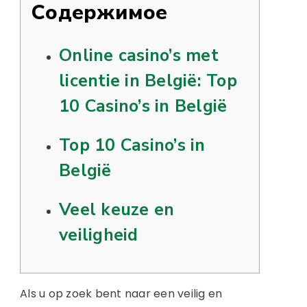
Содержимое
Online casino’s met
licentie in België: Top
10 Casino’s in België
Top 10 Casino’s in
België
Veel keuze en
veiligheid
Als u op zoek bent naar een veilig en