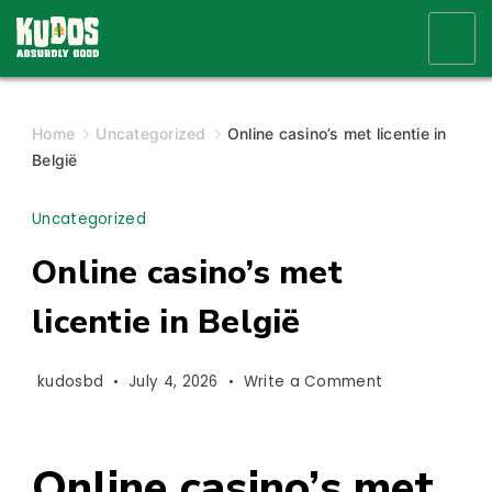
Skip
to
content
Home
Uncategorized
Online casino’s met licentie in
België
Uncategorized
Online casino’s met
licentie in België
on
kudosbd
July 4, 2026
Write a Comment
Online
casino’s
met
Online casino’s met
licentie