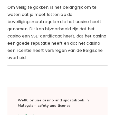
Om veilig te gokken, is het belangrijk om te
weten dat je moet letten op de
beveiligingsmaatregelen die het casino heeft
genomen. Dit kan bijvoorbeeld zijn dat het
casino een SSL-certificaat heeft, dat het casino
een goede reputatie heeft en dat het casino
een licentie heeft verkregen van de Belgische
overheid.
Post
We88 online casino and sportsbook in
Navigation
Malaysia – safety and license