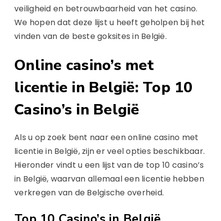
veiligheid en betrouwbaarheid van het casino.
We hopen dat deze lijst u heeft geholpen bij het
vinden van de beste goksites in België.
Online casino’s met
licentie in België: Top 10
Casino’s in België
Als u op zoek bent naar een online casino met
licentie in België, zijn er veel opties beschikbaar.
Hieronder vindt u een lijst van de top 10 casino’s
in België, waarvan allemaal een licentie hebben
verkregen van de Belgische overheid.
Top 10 Casino’s in België