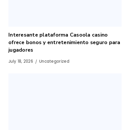
Interesante plataforma Casoola casino
ofrece bonos y entretenimiento seguro para
jugadores
July 18, 2026
Uncategorized