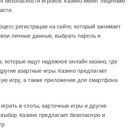
я безопасности игроков. Казино имеет лицензию
асти.
оцесс регистрации на сайте, который занимает
свои личные данные, выбрать пароль и
в, которые ищут надежное онлайн казино, где
другие азартные игры. Казино предлагает
ную игру, а также приложение для смартфона
играть в слоты, карточные игры и другие
й выбор. Казино предлагает безопасную и
р.