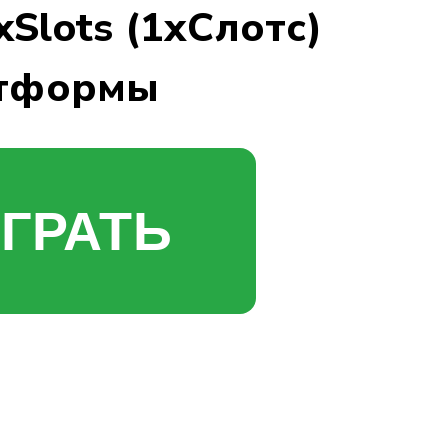
lots
Slots (1хСлотс)
хСлотс)
26
атформы
зор
атформы
ГРАТЬ