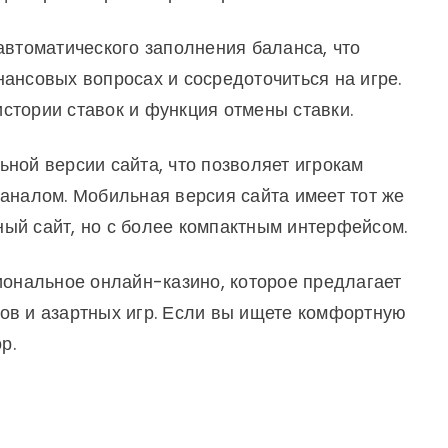
автоматического заполнения баланса, что
нансовых вопросах и сосредоточиться на игре.
стории ставок и функция отмены ставки.
ьной версии сайта, что позволяет игрокам
каналом. Мобильная версия сайта имеет тот же
ый сайт, но с более компактным интерфейсом.
циональное онлайн-казино, которое предлагает
ов и азартных игр. Если вы ищете комфортную
р.