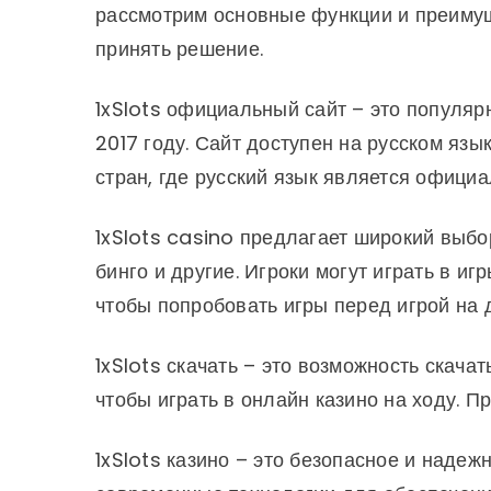
рассмотрим основные функции и преимущ
принять решение.
1xSlots официальный сайт – это популяр
2017 году. Сайт доступен на русском язык
стран, где русский язык является офици
1xSlots casino предлагает широкий выбор
бинго и другие. Игроки могут играть в и
чтобы попробовать игры перед игрой на д
1xSlots скачать – это возможность скач
чтобы играть в онлайн казино на ходу. П
1xSlots казино – это безопасное и надеж