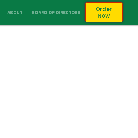
Order
ABOUT
BOARD OF DIRECTORS
Now