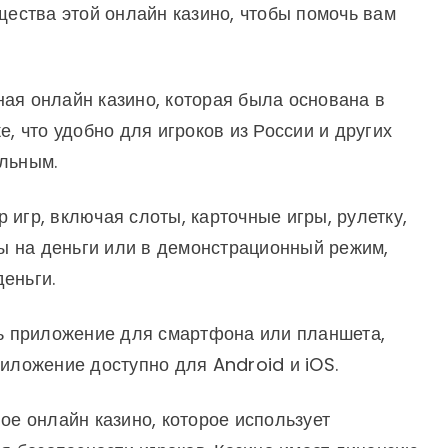
ества этой онлайн казино, чтобы помочь вам
ная онлайн казино, которая была основана в
е, что удобно для игроков из России и других
альным.
 игр, включая слоты, карточные игры, рулетку,
гры на деньги или в демонстрационный режим,
еньги.
ать приложение для смартфона или планшета,
риложение доступно для Android и iOS.
ное онлайн казино, которое использует