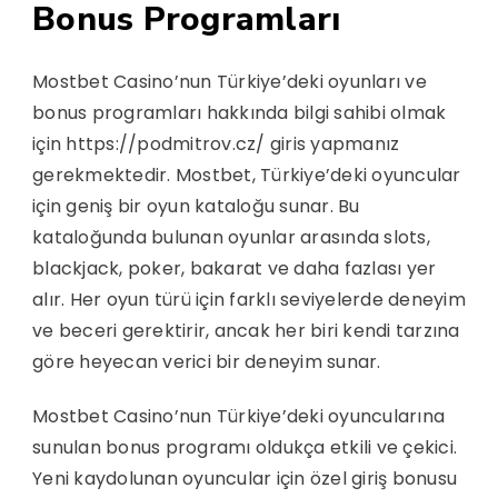
Bonus Programları
Mostbet Casino’nun Türkiye’deki oyunları ve
bonus programları hakkında bilgi sahibi olmak
için https://podmitrov.cz/ giris yapmanız
gerekmektedir. Mostbet, Türkiye’deki oyuncular
için geniş bir oyun kataloğu sunar. Bu
kataloğunda bulunan oyunlar arasında slots,
blackjack, poker, bakarat ve daha fazlası yer
alır. Her oyun türü için farklı seviyelerde deneyim
ve beceri gerektirir, ancak her biri kendi tarzına
göre heyecan verici bir deneyim sunar.
Mostbet Casino’nun Türkiye’deki oyuncularına
sunulan bonus programı oldukça etkili ve çekici.
Yeni kaydolunan oyuncular için özel giriş bonusu