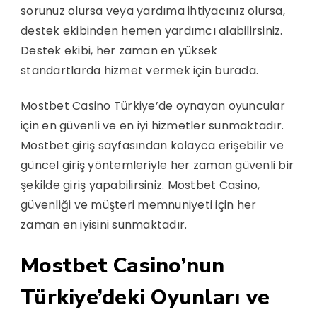
sorunuz olursa veya yardıma ihtiyacınız olursa,
destek ekibinden hemen yardımcı alabilirsiniz.
Destek ekibi, her zaman en yüksek
standartlarda hizmet vermek için burada.
Mostbet Casino Türkiye’de oynayan oyuncular
için en güvenli ve en iyi hizmetler sunmaktadır.
Mostbet giriş sayfasından kolayca erişebilir ve
güncel giriş yöntemleriyle her zaman güvenli bir
şekilde giriş yapabilirsiniz. Mostbet Casino,
güvenliği ve müşteri memnuniyeti için her
zaman en iyisini sunmaktadır.
Mostbet Casino’nun
Türkiye’deki Oyunları ve