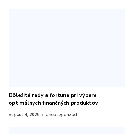
Dôležité rady a fortuna pri výbere
optimálnych finančných produktov
August 4, 2026
Uncategorized