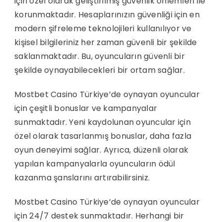
için özel olarak geliştirilmiş güvenlik önlemleri ile
korunmaktadır. Hesaplarınızın güvenliği için en
modern şifreleme teknolojileri kullanılıyor ve
kişisel bilgileriniz her zaman güvenli bir şekilde
saklanmaktadır. Bu, oyuncuların güvenli bir
şekilde oynayabilecekleri bir ortam sağlar.
Mostbet Casino Türkiye’de oynayan oyuncular
için çeşitli bonuslar ve kampanyalar
sunmaktadır. Yeni kaydolunan oyuncular için
özel olarak tasarlanmış bonuslar, daha fazla
oyun deneyimi sağlar. Ayrıca, düzenli olarak
yapılan kampanyalarla oyuncuların ödül
kazanma şanslarını artırabilirsiniz.
Mostbet Casino Türkiye’de oynayan oyuncular
için 24/7 destek sunmaktadır. Herhangi bir