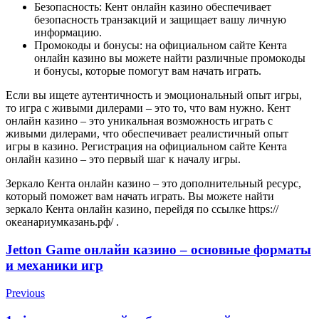
Безопасность: Кент онлайн казино обеспечивает
безопасность транзакций и защищает вашу личную
информацию.
Промокоды и бонусы: на официальном сайте Кента
онлайн казино вы можете найти различные промокоды
и бонусы, которые помогут вам начать играть.
Если вы ищете аутентичность и эмоциональный опыт игры,
то игра с живыми дилерами – это то, что вам нужно. Кент
онлайн казино – это уникальная возможность играть с
живыми дилерами, что обеспечивает реалистичный опыт
игры в казино. Регистрация на официальном сайте Кента
онлайн казино – это первый шаг к началу игры.
Зеркало Кента онлайн казино – это дополнительный ресурс,
который поможет вам начать играть. Вы можете найти
зеркало Кента онлайн казино, перейдя по ссылке https://
океанариумказань.рф/ .
Post
Jetton Game онлайн казино – основные форматы
и механики игр
Navigation
Previous