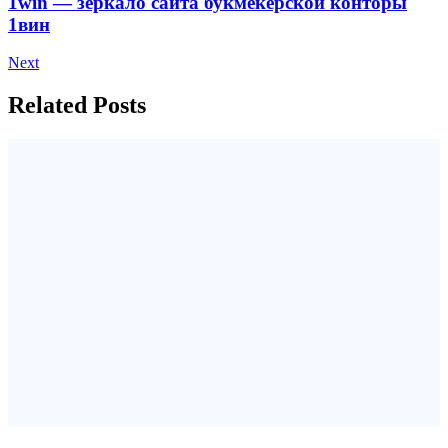
1win — зеркало сайта букмекерской конторы
1вин
Next
Related Posts