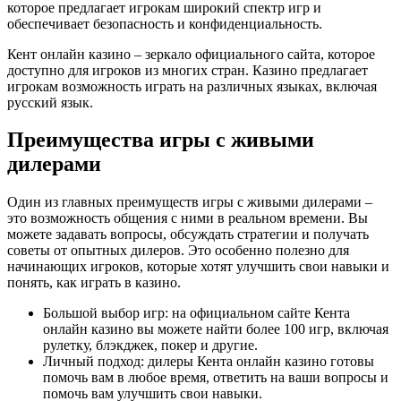
которое предлагает игрокам широкий спектр игр и
обеспечивает безопасность и конфиденциальность.
Кент онлайн казино – зеркало официального сайта, которое
доступно для игроков из многих стран. Казино предлагает
игрокам возможность играть на различных языках, включая
русский язык.
Преимущества игры с живыми
дилерами
Один из главных преимуществ игры с живыми дилерами –
это возможность общения с ними в реальном времени. Вы
можете задавать вопросы, обсуждать стратегии и получать
советы от опытных дилеров. Это особенно полезно для
начинающих игроков, которые хотят улучшить свои навыки и
понять, как играть в казино.
Большой выбор игр: на официальном сайте Кента
онлайн казино вы можете найти более 100 игр, включая
рулетку, блэкджек, покер и другие.
Личный подход: дилеры Кента онлайн казино готовы
помочь вам в любое время, ответить на ваши вопросы и
помочь вам улучшить свои навыки.