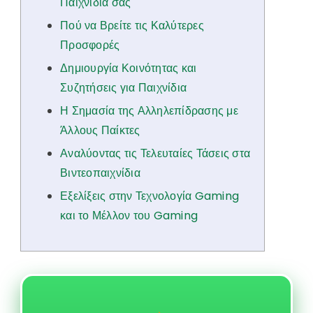
Παιχνίδια σας
Πού να Βρείτε τις Καλύτερες
Προσφορές
Δημιουργία Κοινότητας και
Συζητήσεις για Παιχνίδια
Η Σημασία της Αλληλεπίδρασης με
Άλλους Παίκτες
Αναλύοντας τις Τελευταίες Τάσεις στα
Βιντεοπαιχνίδια
Εξελίξεις στην Τεχνολογία Gaming
και το Μέλλον του Gaming