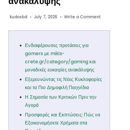
ανακάλυψης
on
kudosbd
July 7, 2026
Write a Comment
Ενδιαφέρουσες
προτάσεις
για
gamers
Ενδιαφέρουσες προτάσεις για
με
gamers με mikis-
mikis-
crete.gr/category/gaming και
crete.gr/cate
μοναδικές ευκαιρίες ανακάλυψης
και
μοναδικές
Εξερευνώντας τις Νέες Κυκλοφορίες
ευκαιρίες
και τα Πιο Δημοφιλή Παιχνίδια
ανακάλυψης
Η Σημασία των Κριτικών Πριν την
Αγορά
Προσφορές και Εκπτώσεις: Πώς να
Εξοικονομήσετε Χρήματα στα