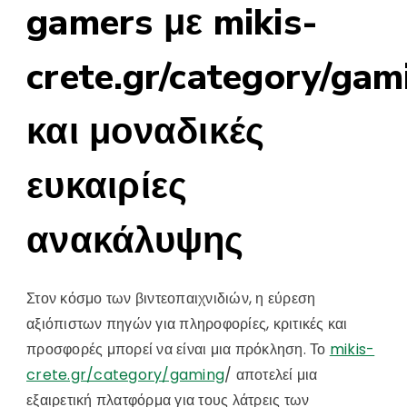
gamers με mikis-
crete.gr/category/gam
και μοναδικές
ευκαιρίες
ανακάλυψης
Στον κόσμο των βιντεοπαιχνιδιών, η εύρεση
αξιόπιστων πηγών για πληροφορίες, κριτικές και
προσφορές μπορεί να είναι μια πρόκληση. Το
mikis-
crete.gr/category/gaming
/ αποτελεί μια
εξαιρετική πλατφόρμα για τους λάτρεις των