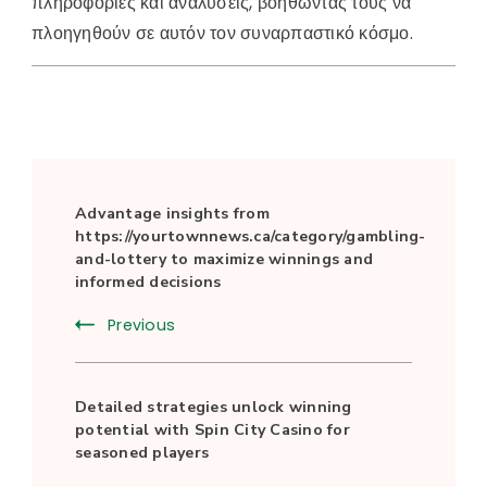
πληροφορίες και αναλύσεις, βοηθώντας τους να
πλοηγηθούν σε αυτόν τον συναρπαστικό κόσμο.
Post
Advantage insights from
Navigation
https://yourtownnews.ca/category/gambling-
and-lottery to maximize winnings and
informed decisions
Previous
Detailed strategies unlock winning
potential with Spin City Casino for
seasoned players