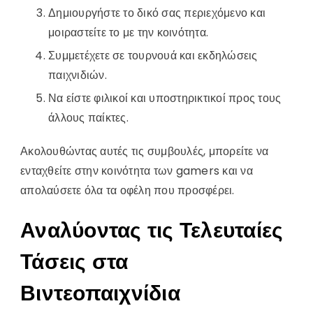
Δημιουργήστε το δικό σας περιεχόμενο και
μοιραστείτε το με την κοινότητα.
Συμμετέχετε σε τουρνουά και εκδηλώσεις
παιχνιδιών.
Να είστε φιλικοί και υποστηρικτικοί προς τους
άλλους παίκτες.
Ακολουθώντας αυτές τις συμβουλές, μπορείτε να
ενταχθείτε στην κοινότητα των gamers και να
απολαύσετε όλα τα οφέλη που προσφέρει.
Αναλύοντας τις Τελευταίες
Τάσεις στα
Βιντεοπαιχνίδια