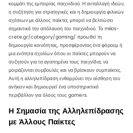
κομμάτι της εμπειρίας παιχνιδιού. Η ανταλλαγή ιδεών,
η συζήτηση για στρατηγικές και η δημιουργία φιλικών
σχέσεων με άλλους παίκτες μπορεί να βελτιώσει
σημαντικά την απόλαυση του παιχνιδιού. Το mikis-
crete.gr/category/gaming/ προωθεί τη
δημιουργία κοινότητας, προσφέροντας ένα φόρουμ ή
μια ενότητα σχολίων όπου οι παίκτες μπορούν να
συζητούν για τα αγαπημένα τους παιχνίδια, να
μοιράζονται συμβουλές και να βρίσκουν συμπαίκτες.
Αυτή η αλληλεπίδραση ενθαρρύνει την αίσθηση του
ανήκειν και δημιουργεί ένα υποστηρικτικό
περιβάλλον για όλους τους gamers.
Η Σημασία της Αλληλεπίδρασης
με Άλλους Παίκτες