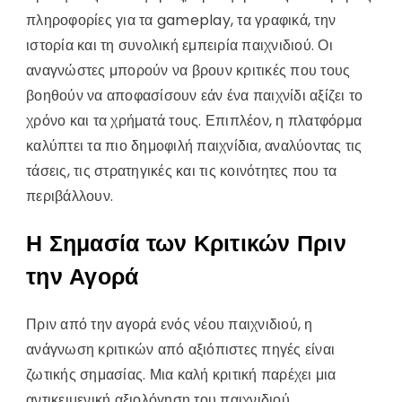
πληροφορίες για τα gameplay, τα γραφικά, την
ιστορία και τη συνολική εμπειρία παιχνιδιού. Οι
αναγνώστες μπορούν να βρουν κριτικές που τους
βοηθούν να αποφασίσουν εάν ένα παιχνίδι αξίζει το
χρόνο και τα χρήματά τους. Επιπλέον, η πλατφόρμα
καλύπτει τα πιο δημοφιλή παιχνίδια, αναλύοντας τις
τάσεις, τις στρατηγικές και τις κοινότητες που τα
περιβάλλουν.
Η Σημασία των Κριτικών Πριν
την Αγορά
Πριν από την αγορά ενός νέου παιχνιδιού, η
ανάγνωση κριτικών από αξιόπιστες πηγές είναι
ζωτικής σημασίας. Μια καλή κριτική παρέχει μια
αντικειμενική αξιολόγηση του παιχνιδιού,