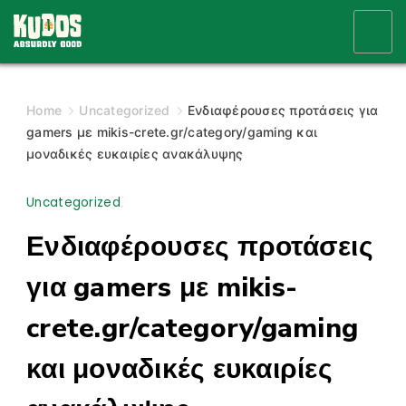
Skip
to
content
Home
Uncategorized
Ενδιαφέρουσες προτάσεις για
gamers με mikis-crete.gr/category/gaming και
μοναδικές ευκαιρίες ανακάλυψης
Uncategorized
Ενδιαφέρουσες προτάσεις
για gamers με mikis-
crete.gr/category/gaming
και μοναδικές ευκαιρίες