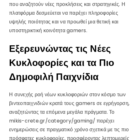
που αναζητούν νέες προκλήσεις και στρατηγικές. Η
πλατφόρμα δεσμεύεται να παρέχει πληροφορίες
υψηλής ποιότητας και να προωθεί μια θετική και
υποστηρικτική κοινότητα gamers.
Εξερευνώντας τις Νέες
Κυκλοφορίες και τα Πιο
Δημοφιλή Παιχνίδια
Η συνεχής ροή νέων κυκλοφοριών στον κόσμο των
βιντεοπαιχνιδιών κρατά τους gamers σε εγρήγορση,
αναζητώντας τα επόμενα μεγάλα πράγματα. Το
mikis-crete.gr/category/gaming/ παρέχει
ενημερώσεις σε πραγματικό χρόνο σχετικά με τις πιο
πρόσφατες κυκλοφορίες, προσφέροντας λεπτομερείς