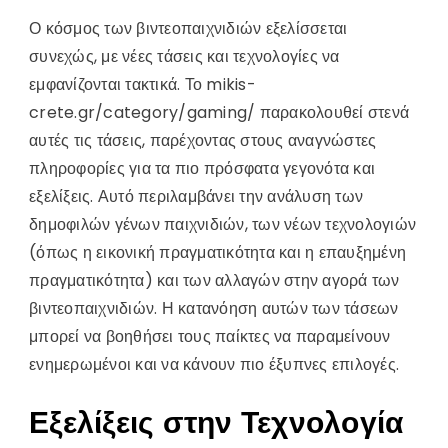
Ο κόσμος των βιντεοπαιχνιδιών εξελίσσεται
συνεχώς, με νέες τάσεις και τεχνολογίες να
εμφανίζονται τακτικά. Το mikis-
crete.gr/category/gaming/ παρακολουθεί στενά
αυτές τις τάσεις, παρέχοντας στους αναγνώστες
πληροφορίες για τα πιο πρόσφατα γεγονότα και
εξελίξεις. Αυτό περιλαμβάνει την ανάλυση των
δημοφιλών γένων παιχνιδιών, των νέων τεχνολογιών
(όπως η εικονική πραγματικότητα και η επαυξημένη
πραγματικότητα) και των αλλαγών στην αγορά των
βιντεοπαιχνιδιών. Η κατανόηση αυτών των τάσεων
μπορεί να βοηθήσει τους παίκτες να παραμείνουν
ενημερωμένοι και να κάνουν πιο έξυπνες επιλογές.
Εξελίξεις στην Τεχνολογία