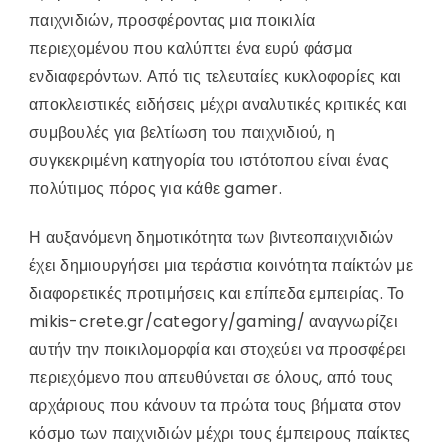
παιχνιδιών, προσφέροντας μια ποικιλία
περιεχομένου που καλύπτει ένα ευρύ φάσμα
ενδιαφερόντων. Από τις τελευταίες κυκλοφορίες και
αποκλειστικές ειδήσεις μέχρι αναλυτικές κριτικές και
συμβουλές για βελτίωση του παιχνιδιού, η
συγκεκριμένη κατηγορία του ιστότοπου είναι ένας
πολύτιμος πόρος για κάθε gamer.
Η αυξανόμενη δημοτικότητα των βιντεοπαιχνιδιών
έχει δημιουργήσει μια τεράστια κοινότητα παίκτών με
διαφορετικές προτιμήσεις και επίπεδα εμπειρίας. Το
mikis-crete.gr/category/gaming/ αναγνωρίζει
αυτήν την ποικιλομορφία και στοχεύει να προσφέρει
περιεχόμενο που απευθύνεται σε όλους, από τους
αρχάριους που κάνουν τα πρώτα τους βήματα στον
κόσμο των παιχνιδιών μέχρι τους έμπειρους παίκτες