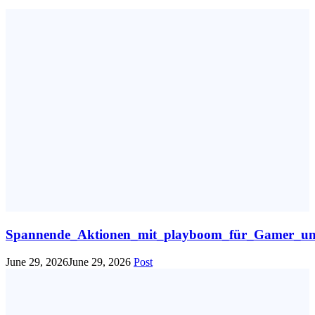
Spannende_Aktionen_mit_playboom_für_Gamer_und
June 29, 2026
June 29, 2026
Post