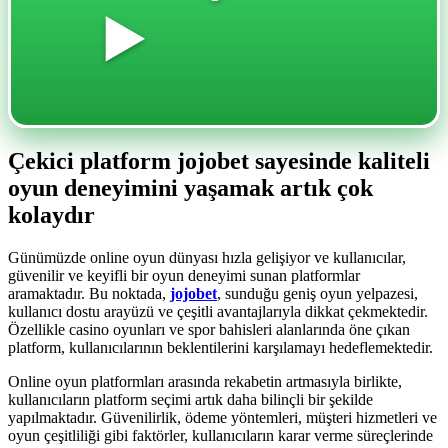
▶️
Çekici platform jojobet sayesinde kaliteli
oyun deneyimini yaşamak artık çok
kolaydır
Günümüzde online oyun dünyası hızla gelişiyor ve kullanıcılar,
güvenilir ve keyifli bir oyun deneyimi sunan platformlar
aramaktadır. Bu noktada,
jojobet
, sunduğu geniş oyun yelpazesi,
kullanıcı dostu arayüzü ve çeşitli avantajlarıyla dikkat çekmektedir.
Özellikle casino oyunları ve spor bahisleri alanlarında öne çıkan
platform, kullanıcılarının beklentilerini karşılamayı hedeflemektedir.
Online oyun platformları arasında rekabetin artmasıyla birlikte,
kullanıcıların platform seçimi artık daha bilinçli bir şekilde
yapılmaktadır. Güvenilirlik, ödeme yöntemleri, müşteri hizmetleri ve
oyun çeşitliliği gibi faktörler, kullanıcıların karar verme süreçlerinde