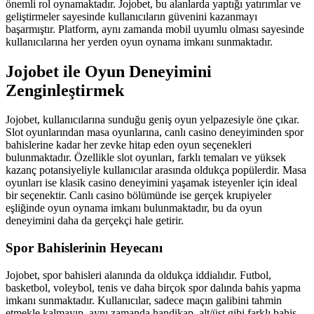
önemli rol oynamaktadır. Jojobet, bu alanlarda yaptığı yatırımlar ve
geliştirmeler sayesinde kullanıcıların güvenini kazanmayı
başarmıştır. Platform, aynı zamanda mobil uyumlu olması sayesinde
kullanıcılarına her yerden oyun oynama imkanı sunmaktadır.
Jojobet ile Oyun Deneyimini
Zenginleştirmek
Jojobet, kullanıcılarına sunduğu geniş oyun yelpazesiyle öne çıkar.
Slot oyunlarından masa oyunlarına, canlı casino deneyiminden spor
bahislerine kadar her zevke hitap eden oyun seçenekleri
bulunmaktadır. Özellikle slot oyunları, farklı temaları ve yüksek
kazanç potansiyeliyle kullanıcılar arasında oldukça popülerdir. Masa
oyunları ise klasik casino deneyimini yaşamak isteyenler için ideal
bir seçenektir. Canlı casino bölümünde ise gerçek krupiyeler
eşliğinde oyun oynama imkanı bulunmaktadır, bu da oyun
deneyimini daha da gerçekçi hale getirir.
Spor Bahislerinin Heyecanı
Jojobet, spor bahisleri alanında da oldukça iddialıdır. Futbol,
basketbol, voleybol, tenis ve daha birçok spor dalında bahis yapma
imkanı sunmaktadır. Kullanıcılar, sadece maçın galibini tahmin
etmekle kalmayıp, aynı zamanda handikap, alt/üst gibi farklı bahis