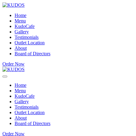
Skip
KUDOS
to
Home
content
Menu
KudoCafe
Gallery
Testimonials
Outlet Location
About
Board of Directors
Order Now
KUDOS
Home
Menu
KudoCafe
Gallery
Testimonials
Outlet Location
About
Board of Directors
Order Now