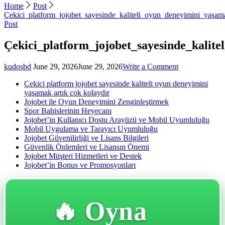
Home
Post
Çekici_platform_jojobet_sayesinde_kaliteli_oyun_deneyimini_yaşam
Post
Çekici_platform_jojobet_sayesinde_kalit
on
kudosbd
June 29, 2026
June 29, 2026
Write a Comment
Çekici_platfo
Çekici platform jojobet sayesinde kaliteli oyun deneyimini
yaşamak artık çok kolaydır
Jojobet ile Oyun Deneyimini Zenginleştirmek
Spor Bahislerinin Heyecanı
Jojobet’in Kullanıcı Dostu Arayüzü ve Mobil Uyumluluğu
Mobil Uygulama ve Tarayıcı Uyumluluğu
Jojobet Güvenilirliği ve Lisans Bilgileri
Güvenlik Önlemleri ve Lisansın Önemi
Jojobet Müşteri Hizmetleri ve Destek
Jojobet’in Bonus ve Promosyonları
🔥 Oyna