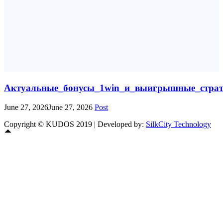
Актуальные_бонусы_1win_и_выигрышные_страт
June 27, 2026
June 27, 2026
Post
Copyright © KUDOS 2019 | Developed by:
SilkCity Technology