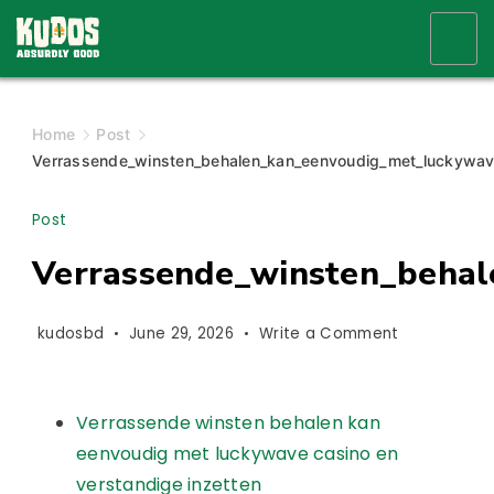
Skip
to
content
Home
Post
Verrassende_winsten_behalen_kan_eenvoudig_met_luckywave
Post
Verrassende_winsten_behal
on
kudosbd
June 29, 2026
Write a Comment
Verrassend
Verrassende winsten behalen kan
eenvoudig met luckywave casino en
verstandige inzetten