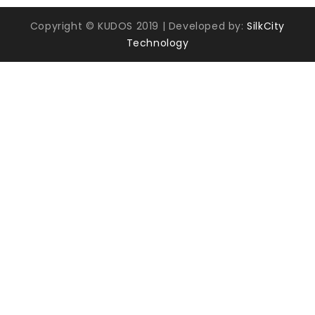
Copyright © KUDOS 2019 | Developed by:
SilkCity
Technology