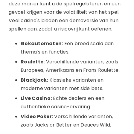
deze manier kunt u de spelregels leren en een
gevoel krijgen voor de volatiliteit van het spel.
Veel casino's bieden een demoversie van hun
spellen aan, zodat u risicovrij kunt oefenen.
Gokautomaten:
Een breed scala aan
thema's en functies.
Roulette:
Verschillende varianten, zoals
Europees, Amerikaans en Frans Roulette.
Blackjack:
Klassieke varianten en
moderne varianten met side bets.
Live Casino:
Echte dealers en een
authentieke casino-ervaring.
Video Poker:
Verschillende varianten,
zoals Jacks or Better en Deuces Wild.