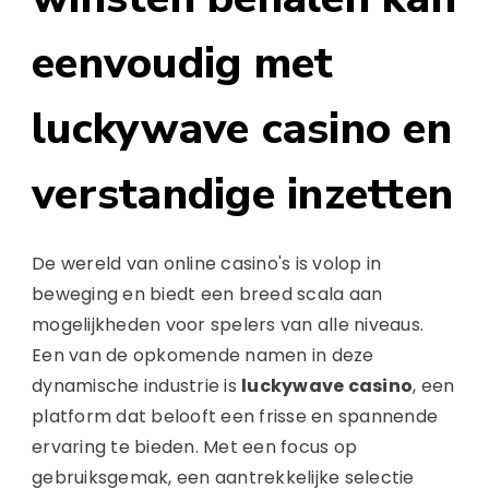
eenvoudig met
luckywave casino en
verstandige inzetten
De wereld van online casino's is volop in
beweging en biedt een breed scala aan
mogelijkheden voor spelers van alle niveaus.
Een van de opkomende namen in deze
dynamische industrie is
luckywave casino
, een
platform dat belooft een frisse en spannende
ervaring te bieden. Met een focus op
gebruiksgemak, een aantrekkelijke selectie