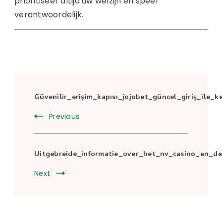
prioritiseer altijd uw welzijn en speel
verantwoordelijk.
Post
Güvenilir_erişim_kapısı_jojobet_güncel_giriş_ile_ke
Navigation
Previous
Uitgebreide_informatie_over_het_nv_casino_en_d
Next