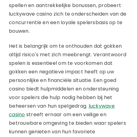
spellen en aantrekkelijke bonussen, probeert
luckywave casino zich te onderscheiden van de
concurrentie en een loyale spelersbasis op te
bouwen.
Het is belangrijk om te onthouden dat gokken
altijd risico's met zich meebrengt. Verantwoord
spelen is essentieel om te voorkomen dat
gokken een negatieve impact heeft op uw
persoonlijke en financiële situatie. Een goed
casino biedt hulpmiddelen en ondersteuning
voor spelers die hulp nodig hebben bij het
beheersen van hun spelgedrag.
luckywave
casino
streeft ernaar om een veilige en
betrouwbare omgeving te bieden waar spelers
kunnen genieten van hun favoriete