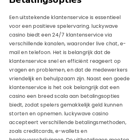
Een uitstekende klantenservice is essentieel
voor een positieve spelervaring. luckywave
casino biedt een 24/7 klantenservice via
verschillende kanalen, waaronder live chat, e-
mail en telefoon. Het is belangrijk dat de
klantenservice snel en efficiënt reageert op
vragen en problemen, en dat de medewerkers
vriendelijk en behulpzaam zijn. Naast een goede
klantenservice is het ook belangrijk dat een
casino een breed scala aan betalingsopties
biedt, zodat spelers gemakkelijk geld kunnen
storten en opnemen. luckywave casino
accepteert verschillende betalingsmethoden,
zoals creditcards, e-wallets en
bankoverschrijvingen. De uitbetalingen moeten