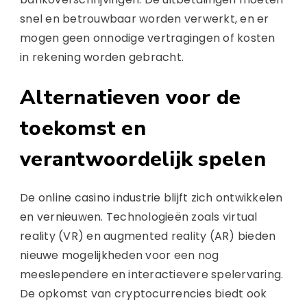
snel en betrouwbaar worden verwerkt, en er
mogen geen onnodige vertragingen of kosten
in rekening worden gebracht.
Alternatieven voor de
toekomst en
verantwoordelijk spelen
De online casino industrie blijft zich ontwikkelen
en vernieuwen. Technologieën zoals virtual
reality (VR) en augmented reality (AR) bieden
nieuwe mogelijkheden voor een nog
meeslependere en interactievere spelervaring.
De opkomst van cryptocurrencies biedt ook