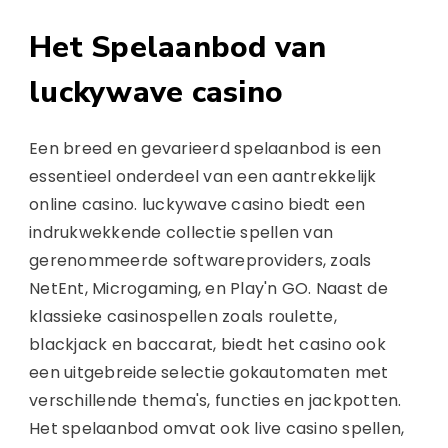
Het Spelaanbod van
luckywave casino
Een breed en gevarieerd spelaanbod is een
essentieel onderdeel van een aantrekkelijk
online casino. luckywave casino biedt een
indrukwekkende collectie spellen van
gerenommeerde softwareproviders, zoals
NetEnt, Microgaming, en Play'n GO. Naast de
klassieke casinospellen zoals roulette,
blackjack en baccarat, biedt het casino ook
een uitgebreide selectie gokautomaten met
verschillende thema's, functies en jackpotten.
Het spelaanbod omvat ook live casino spellen,