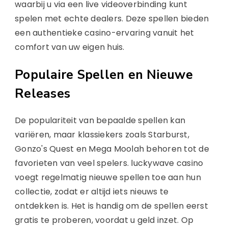
waarbij u via een live videoverbinding kunt
spelen met echte dealers. Deze spellen bieden
een authentieke casino-ervaring vanuit het
comfort van uw eigen huis.
Populaire Spellen en Nieuwe
Releases
De populariteit van bepaalde spellen kan
variëren, maar klassiekers zoals Starburst,
Gonzo's Quest en Mega Moolah behoren tot de
favorieten van veel spelers. luckywave casino
voegt regelmatig nieuwe spellen toe aan hun
collectie, zodat er altijd iets nieuws te
ontdekken is. Het is handig om de spellen eerst
gratis te proberen, voordat u geld inzet. Op