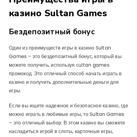
казино Sultan Games
Бездепозитный бонус
Один из преимуществ игры в казино Sultan
Games – это бездепозитный бонус, который вы
можете получить, используя сultan games
промокод. Это отличный способ начать играть в
казино и получить дополнительные деньги для
игры.
Если вы ищете надежное и безопасное казино, где
можно играть в любимые игры, то Sultan Games
– это отличный выбор. В этом казино вы сможете
насладиться игрой в слоты, карточные игры,