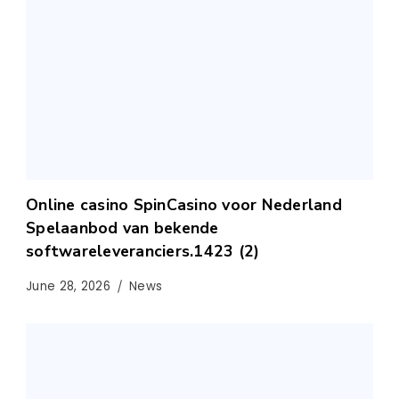
Online casino SpinCasino voor Nederland
Spelaanbod van bekende
softwareleveranciers.1423 (2)
June 28, 2026
News