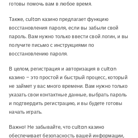
готовы помочь вам в любое время.
Также, сultan казино предлагает функцию
восстановления пароля, если вы забыли свой
пароль. Вам нужно только ввести свой логин, и вы
получите письмо с инструкциями по
восстановлению пароля.
В целом, регистрация и авторизация в сultan
казино – это простой и быстрый процесс, который
не займет у вас много времени. Вам нужно только
указать свои контактные данные, выбрать пароль
и подтвердить регистрацию, и вы будете готовы
начать играть.
Важно! Не забывайте, что сultan казино
обеспечивает безопасность вашей информации,