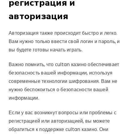
регистрация и
авторизация
Авторизация также происходит быстро и легко.
Вам нужно только ввести свой логин и пароль, и
вы будете готовы начать играть.
Важно помнить, что сultan казино обеспечивает
безопасность вашей информации, используя
современные технологии шифрования. Вам не
нужно беспокоиться о безопасности вашей
информации.
Если у вас возникнут вопросы или проблемы с
регистрацией или авторизацией, вы можете
обратиться к поддержке сultan казино. Они