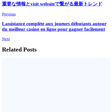
Post
重要な情報とvisit websiteで繋がる最新トレンド
Navigation
Previous
Lassistance complète aux joueurs débutants autour
du meilleur casino en ligne pour gagner facilement
Next
Related Posts