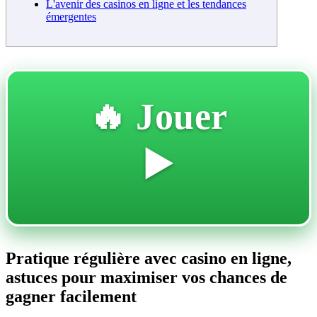
L'avenir des casinos en ligne et les tendances
émergentes
🔥 Jouer
▶️
Pratique régulière avec casino en ligne,
astuces pour maximiser vos chances de
gagner facilement