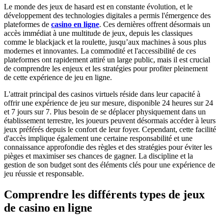
Le monde des jeux de hasard est en constante évolution, et le
développement des technologies digitales a permis l'émergence des
plateformes de
casino en ligne
. Ces dernières offrent désormais un
accès immédiat à une multitude de jeux, depuis les classiques
comme le blackjack et la roulette, jusqu’aux machines à sous plus
modernes et innovantes. La commodité et l'accessibilité de ces
plateformes ont rapidement attiré un large public, mais il est crucial
de comprendre les enjeux et les stratégies pour profiter pleinement
de cette expérience de jeu en ligne.
L'attrait principal des casinos virtuels réside dans leur capacité à
offrir une expérience de jeu sur mesure, disponible 24 heures sur 24
et 7 jours sur 7. Plus besoin de se déplacer physiquement dans un
établissement terrestre, les joueurs peuvent désormais accéder à leurs
jeux préférés depuis le confort de leur foyer. Cependant, cette facilité
d'accès implique également une certaine responsabilité et une
connaissance approfondie des règles et des stratégies pour éviter les
pièges et maximiser ses chances de gagner. La discipline et la
gestion de son budget sont des éléments clés pour une expérience de
jeu réussie et responsable.
Comprendre les différents types de jeux
de casino en ligne