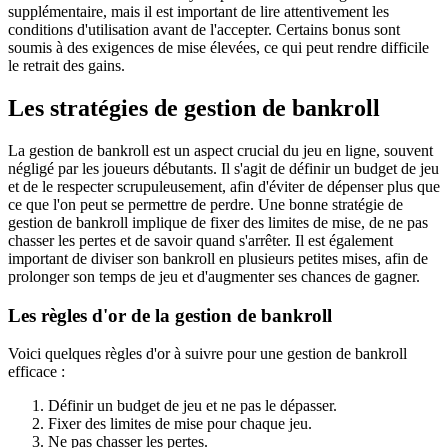
supplémentaire, mais il est important de lire attentivement les
conditions d'utilisation avant de l'accepter. Certains bonus sont
soumis à des exigences de mise élevées, ce qui peut rendre difficile
le retrait des gains.
Les stratégies de gestion de bankroll
La gestion de bankroll est un aspect crucial du jeu en ligne, souvent
négligé par les joueurs débutants. Il s'agit de définir un budget de jeu
et de le respecter scrupuleusement, afin d'éviter de dépenser plus que
ce que l'on peut se permettre de perdre. Une bonne stratégie de
gestion de bankroll implique de fixer des limites de mise, de ne pas
chasser les pertes et de savoir quand s'arrêter. Il est également
important de diviser son bankroll en plusieurs petites mises, afin de
prolonger son temps de jeu et d'augmenter ses chances de gagner.
Les règles d'or de la gestion de bankroll
Voici quelques règles d'or à suivre pour une gestion de bankroll
efficace :
Définir un budget de jeu et ne pas le dépasser.
Fixer des limites de mise pour chaque jeu.
Ne pas chasser les pertes.