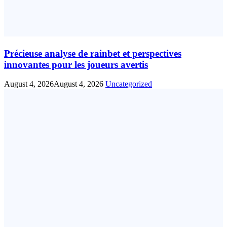
Précieuse analyse de rainbet et perspectives
innovantes pour les joueurs avertis
August 4, 2026
August 4, 2026
Uncategorized