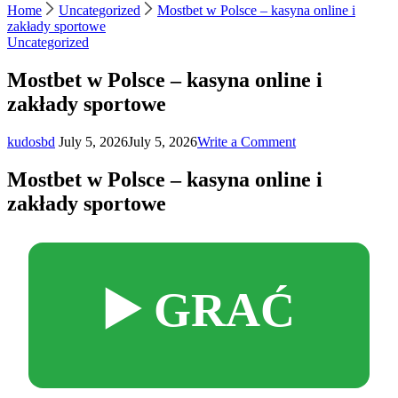
Home
Uncategorized
Mostbet w Polsce – kasyna online i
zakłady sportowe
Uncategorized
Mostbet w Polsce – kasyna online i
zakłady sportowe
on
kudosbd
July 5, 2026
July 5, 2026
Write a Comment
Mostbet
w
Mostbet w Polsce – kasyna online i
Polsce
zakłady sportowe
–
kasyna
online
i
zakłady
sportowe
▶️ GRAĆ