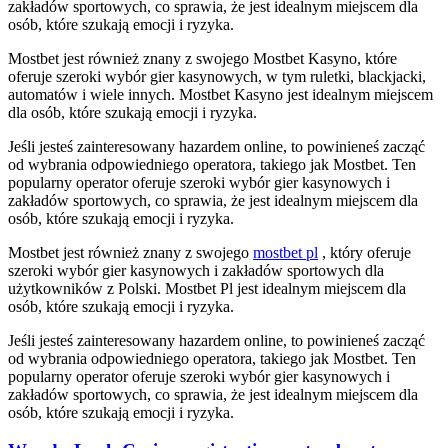
zakładów sportowych, co sprawia, że jest idealnym miejscem dla
osób, które szukają emocji i ryzyka.
Mostbet jest również znany z swojego Mostbet Kasyno, które
oferuje szeroki wybór gier kasynowych, w tym ruletki, blackjacki,
automatów i wiele innych. Mostbet Kasyno jest idealnym miejscem
dla osób, które szukają emocji i ryzyka.
Jeśli jesteś zainteresowany hazardem online, to powinieneś zacząć
od wybrania odpowiedniego operatora, takiego jak Mostbet. Ten
popularny operator oferuje szeroki wybór gier kasynowych i
zakładów sportowych, co sprawia, że jest idealnym miejscem dla
osób, które szukają emocji i ryzyka.
Mostbet jest również znany z swojego
mostbet pl
, który oferuje
szeroki wybór gier kasynowych i zakładów sportowych dla
użytkowników z Polski. Mostbet Pl jest idealnym miejscem dla
osób, które szukają emocji i ryzyka.
Jeśli jesteś zainteresowany hazardem online, to powinieneś zacząć
od wybrania odpowiedniego operatora, takiego jak Mostbet. Ten
popularny operator oferuje szeroki wybór gier kasynowych i
zakładów sportowych, co sprawia, że jest idealnym miejscem dla
osób, które szukają emocji i ryzyka.