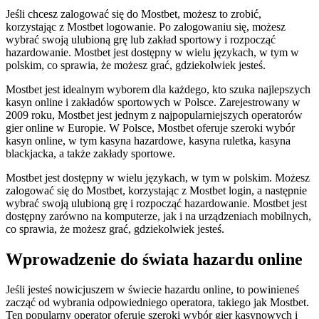
Jeśli chcesz zalogować się do Mostbet, możesz to zrobić,
korzystając z Mostbet logowanie. Po zalogowaniu się, możesz
wybrać swoją ulubioną grę lub zakład sportowy i rozpocząć
hazardowanie. Mostbet jest dostępny w wielu językach, w tym w
polskim, co sprawia, że możesz grać, gdziekolwiek jesteś.
Mostbet jest idealnym wyborem dla każdego, kto szuka najlepszych
kasyn online i zakładów sportowych w Polsce. Zarejestrowany w
2009 roku, Mostbet jest jednym z najpopularniejszych operatorów
gier online w Europie. W Polsce, Mostbet oferuje szeroki wybór
kasyn online, w tym kasyna hazardowe, kasyna ruletka, kasyna
blackjacka, a także zakłady sportowe.
Mostbet jest dostępny w wielu językach, w tym w polskim. Możesz
zalogować się do Mostbet, korzystając z Mostbet login, a następnie
wybrać swoją ulubioną grę i rozpocząć hazardowanie. Mostbet jest
dostępny zarówno na komputerze, jak i na urządzeniach mobilnych,
co sprawia, że możesz grać, gdziekolwiek jesteś.
Wprowadzenie do świata hazardu online
Jeśli jesteś nowicjuszem w świecie hazardu online, to powinieneś
zacząć od wybrania odpowiedniego operatora, takiego jak Mostbet.
Ten popularny operator oferuje szeroki wybór gier kasynowych i