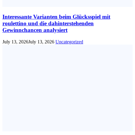
Interessante Varianten beim Glücksspiel mit
roulettino und die dahinterstehenden
Gewinnchancen analysiert
July 13, 2026
July 13, 2026
Uncategorized