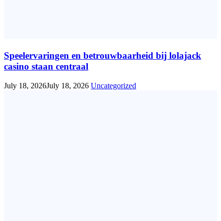
Speelervaringen en betrouwbaarheid bij lolajack
casino staan centraal
July 18, 2026
July 18, 2026
Uncategorized