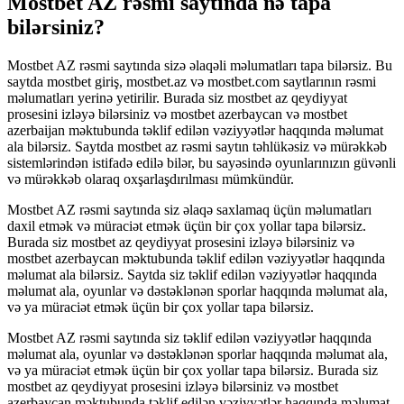
Mostbet AZ rəsmi saytında nə tapa
bilərsiniz?
Mostbet AZ rəsmi saytında sizə əlaqəli məlumatları tapa bilərsiz. Bu
saytda mostbet giriş, mostbet.az və mostbet.com saytlarının rəsmi
məlumatları yerinə yetirilir. Burada siz mostbet az qeydiyyat
prosesini izləyə bilərsiniz və mostbet azerbaycan və mostbet
azerbaijan məktubunda təklif edilən vəziyyətlər haqqında məlumat
ala bilərsiz. Saytda mostbet az rəsmi saytın təhlükəsiz və mürəkkəb
sistemlərindən istifadə edilə bilər, bu sayəsində oyunlarınızın güvənli
və mürəkkəb olaraq oxşarlaşdırılması mümkündür.
Mostbet AZ rəsmi saytında siz əlaqə saxlamaq üçün məlumatları
daxil etmək və müraciət etmək üçün bir çox yollar tapa bilərsiz.
Burada siz mostbet az qeydiyyat prosesini izləyə bilərsiniz və
mostbet azerbaycan məktubunda təklif edilən vəziyyətlər haqqında
məlumat ala bilərsiz. Saytda siz təklif edilən vəziyyətlər haqqında
məlumat ala, oyunlar və dəstəklənən sporlar haqqında məlumat ala,
və ya müraciət etmək üçün bir çox yollar tapa bilərsiz.
Mostbet AZ rəsmi saytında siz təklif edilən vəziyyətlər haqqında
məlumat ala, oyunlar və dəstəklənən sporlar haqqında məlumat ala,
və ya müraciət etmək üçün bir çox yollar tapa bilərsiz. Burada siz
mostbet az qeydiyyat prosesini izləyə bilərsiniz və mostbet
azerbaycan məktubunda təklif edilən vəziyyətlər haqqında məlumat