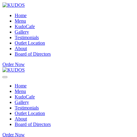
Skip
KUDOS
to
Home
content
Menu
KudoCafe
Gallery
Testimonials
Outlet Location
About
Board of Directors
Order Now
KUDOS
Home
Menu
KudoCafe
Gallery
Testimonials
Outlet Location
About
Board of Directors
Order Now