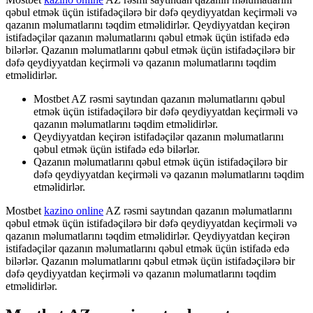
qəbul etmək üçün istifadəçilərə bir dəfə qeydiyyatdan keçirməli və
qazanın məlumatlarını təqdim etməlidirlər. Qeydiyyatdan keçirən
istifadəçilər qazanın məlumatlarını qəbul etmək üçün istifadə edə
bilərlər. Qazanın məlumatlarını qəbul etmək üçün istifadəçilərə bir
dəfə qeydiyyatdan keçirməli və qazanın məlumatlarını təqdim
etməlidirlər.
Mostbet AZ rəsmi saytından qazanın məlumatlarını qəbul
etmək üçün istifadəçilərə bir dəfə qeydiyyatdan keçirməli və
qazanın məlumatlarını təqdim etməlidirlər.
Qeydiyyatdan keçirən istifadəçilər qazanın məlumatlarını
qəbul etmək üçün istifadə edə bilərlər.
Qazanın məlumatlarını qəbul etmək üçün istifadəçilərə bir
dəfə qeydiyyatdan keçirməli və qazanın məlumatlarını təqdim
etməlidirlər.
Mostbet
kazino online
AZ rəsmi saytından qazanın məlumatlarını
qəbul etmək üçün istifadəçilərə bir dəfə qeydiyyatdan keçirməli və
qazanın məlumatlarını təqdim etməlidirlər. Qeydiyyatdan keçirən
istifadəçilər qazanın məlumatlarını qəbul etmək üçün istifadə edə
bilərlər. Qazanın məlumatlarını qəbul etmək üçün istifadəçilərə bir
dəfə qeydiyyatdan keçirməli və qazanın məlumatlarını təqdim
etməlidirlər.