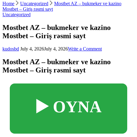
Home
Uncategorized
Mostbet AZ – bukmeker ve kazino
Mostbet – Giriş rəsmi sayt
Uncategorized
Mostbet AZ – bukmeker ve kazino
Mostbet – Giriş rəsmi sayt
on
kudosbd
July 4, 2026
July 4, 2026
Write a Comment
Mostbet
AZ
Mostbet AZ – bukmeker ve kazino
–
Mostbet – Giriş rəsmi sayt
bukmeker
ve
kazino
Mostbet
–
Giriş
▶️ OYNA
rəsmi
sayt