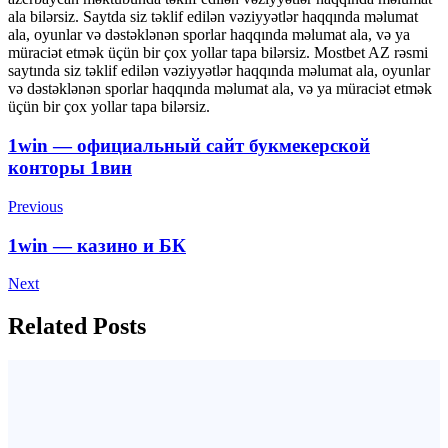
ala bilərsiz. Saytda siz təklif edilən vəziyyətlər haqqında məlumat
ala, oyunlar və dəstəklənən sporlar haqqında məlumat ala, və ya
müraciət etmək üçün bir çox yollar tapa bilərsiz. Mostbet AZ rəsmi
saytında siz təklif edilən vəziyyətlər haqqında məlumat ala, oyunlar
və dəstəklənən sporlar haqqında məlumat ala, və ya müraciət etmək
üçün bir çox yollar tapa bilərsiz.
Post
1win — официальный сайт букмекерской
конторы 1вин
Navigation
Previous
1win — казино и БК
Next
Related Posts