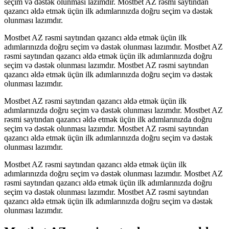
seçim və dəstək olunması lazımdır. Mostbet AZ rəsmi saytından
qazancı əldə etmək üçün ilk adımlarınızda doğru seçim və dəstək
olunması lazımdır.
Mostbet AZ rəsmi saytından qazancı əldə etmək üçün ilk
adımlarınızda doğru seçim və dəstək olunması lazımdır. Mostbet AZ
rəsmi saytından qazancı əldə etmək üçün ilk adımlarınızda doğru
seçim və dəstək olunması lazımdır. Mostbet AZ rəsmi saytından
qazancı əldə etmək üçün ilk adımlarınızda doğru seçim və dəstək
olunması lazımdır.
Mostbet AZ rəsmi saytından qazancı əldə etmək üçün ilk
adımlarınızda doğru seçim və dəstək olunması lazımdır. Mostbet AZ
rəsmi saytından qazancı əldə etmək üçün ilk adımlarınızda doğru
seçim və dəstək olunması lazımdır. Mostbet AZ rəsmi saytından
qazancı əldə etmək üçün ilk adımlarınızda doğru seçim və dəstək
olunması lazımdır.
Mostbet AZ rəsmi saytından qazancı əldə etmək üçün ilk
adımlarınızda doğru seçim və dəstək olunması lazımdır. Mostbet AZ
rəsmi saytından qazancı əldə etmək üçün ilk adımlarınızda doğru
seçim və dəstək olunması lazımdır. Mostbet AZ rəsmi saytından
qazancı əldə etmək üçün ilk adımlarınızda doğru seçim və dəstək
olunması lazımdır.