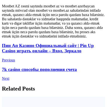
Mostbet AZ rəsmi saytında mostbet az və mostbet azerbaycan
saytında mövcud olan mostbet və mostbet.az sahələrindən istifadə
etmək, qazancı əldə etmək üçün necə parolu qazdanı baxa bilərsiniz.
Bu sahələrdə dəstəklər və xidmətlər haqqında məlumatlar, kredit
kartı və digər təkliflər üçün məlumatlar, və ya qazancı əldə etmək
üçün necə parolu qazdanı baxa bilərsiniz. Daha sonra, qazancı əldə
etmək üçün necə parolu qazdanı baxa bilərsiniz, bu proses əks
etmək üçün dəstəklər və xidmətlərini istifadə etməlisiniz.
Post
Пин Ап Казино Официальный сайт | Pin Up
Casino играть онлайн – Вход, Зеркало
Navigation
Previous
7k casino способы пополнения счета
Next
Related Posts