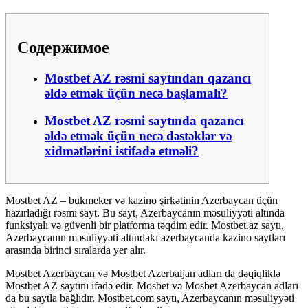
Содержимое
Mostbet AZ rəsmi saytından qazancı
əldə etmək üçün necə başlamalı?
Mostbet AZ rəsmi saytında qazancı
əldə etmək üçün necə dəstəklər və
xidmətlərini istifadə etməli?
Mostbet AZ – bukmeker və kazino şirkətinin Azerbaycan üçün
hazırladığı rəsmi sayt. Bu sayt, Azerbaycanın məsuliyyəti altında
funksiyalı və güvenli bir platforma təqdim edir. Mostbet.az saytı,
Azerbaycanın məsuliyyəti altındakı azerbaycanda kazino saytları
arasında birinci sıralarda yer alır.
Mostbet Azerbaycan və Mostbet Azerbaijan adları da dəqiqliklə
Mostbet AZ saytını ifadə edir. Mosbet və Mosbet Azerbaycan adları
da bu saytla bağlıdır. Mostbet.com saytı, Azerbaycanın məsuliyyəti