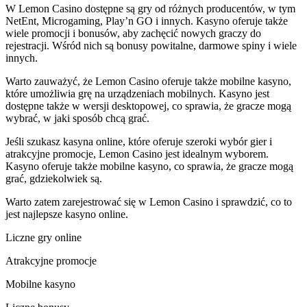
W Lemon Casino dostępne są gry od różnych producentów, w tym
NetEnt, Microgaming, Play’n GO i innych. Kasyno oferuje także
wiele promocji i bonusów, aby zachęcić nowych graczy do
rejestracji. Wśród nich są bonusy powitalne, darmowe spiny i wiele
innych.
Warto zauważyć, że Lemon Casino oferuje także mobilne kasyno,
które umożliwia grę na urządzeniach mobilnych. Kasyno jest
dostępne także w wersji desktopowej, co sprawia, że gracze mogą
wybrać, w jaki sposób chcą grać.
Jeśli szukasz kasyna online, które oferuje szeroki wybór gier i
atrakcyjne promocje, Lemon Casino jest idealnym wyborem.
Kasyno oferuje także mobilne kasyno, co sprawia, że gracze mogą
grać, gdziekolwiek są.
Warto zatem zarejestrować się w Lemon Casino i sprawdzić, co to
jest najlepsze kasyno online.
Liczne gry online
Atrakcyjne promocje
Mobilne kasyno