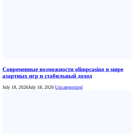
Современные возможности olimpcasino в мире
азартных игр и стабильный доход
July 18, 2026
July 18, 2026
Uncategorized