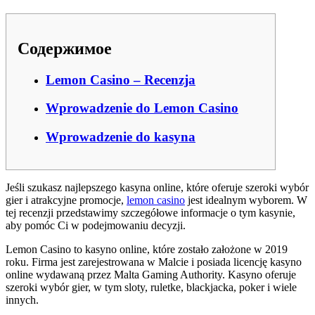
Содержимое
Lemon Casino – Recenzja
Wprowadzenie do Lemon Casino
Wprowadzenie do kasyna
Jeśli szukasz najlepszego kasyna online, które oferuje szeroki wybór
gier i atrakcyjne promocje,
lemon casino
jest idealnym wyborem. W
tej recenzji przedstawimy szczegółowe informacje o tym kasynie,
aby pomóc Ci w podejmowaniu decyzji.
Lemon Casino to kasyno online, które zostało założone w 2019
roku. Firma jest zarejestrowana w Malcie i posiada licencję kasyno
online wydawaną przez Malta Gaming Authority. Kasyno oferuje
szeroki wybór gier, w tym sloty, ruletke, blackjacka, poker i wiele
innych.