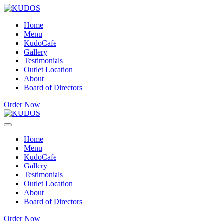
Skip
KUDOS
to
Home
content
Menu
KudoCafe
Gallery
Testimonials
Outlet Location
About
Board of Directors
Order Now
KUDOS
Home
Menu
KudoCafe
Gallery
Testimonials
Outlet Location
About
Board of Directors
Order Now