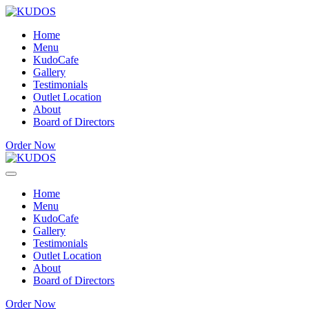
Skip
KUDOS
to
Home
content
Menu
KudoCafe
Gallery
Testimonials
Outlet Location
About
Board of Directors
Order Now
KUDOS
Home
Menu
KudoCafe
Gallery
Testimonials
Outlet Location
About
Board of Directors
Order Now