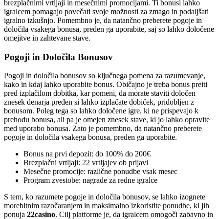
brezplačnimi vrtljaji in mesečnimi promocijami. Ti bonusi lahko
igralcem pomagajo povečati svoje možnosti za zmago in podaljšati
igralno izkušnjo. Pomembno je, da natančno preberete pogoje in
določila vsakega bonusa, preden ga uporabite, saj so lahko določene
omejitve in zahtevane stave.
Pogoji in Določila Bonusov
Pogoji in določila bonusov so ključnega pomena za razumevanje,
kako in kdaj lahko uporabite bonus. Običajno je treba bonus preiti
pred izplačilom dobitka, kar pomeni, da morate staviti določen
znesek denarja preden si lahko izplačate dobiček, pridobljen z
bonusom. Poleg tega so lahko določene igre, ki ne prispevajo k
prehodu bonusa, ali pa je omejen znesek stave, ki jo lahko opravite
med uporabo bonusa. Zato je pomembno, da natančno preberete
pogoje in določila vsakega bonusa, preden ga uporabite.
Bonus na prvi depozit: do 100% do 200€
Brezplačni vrtljaji: 22 vrtljajev ob prijavi
Mesečne promocije: različne ponudbe vsak mesec
Program zvestobe: nagrade za redne igralce
S tem, ko razumete pogoje in določila bonusov, se lahko izognete
morebitnim razočaranjem in maksimalno izkoristite ponudbe, ki jih
ponuja
22casino
. Cilj platforme je, da igralcem omogoči zabavno in