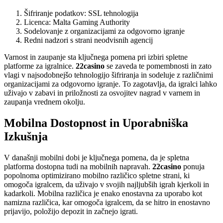
Šifriranje podatkov: SSL tehnologija
Licenca: Malta Gaming Authority
Sodelovanje z organizacijami za odgovorno igranje
Redni nadzori s strani neodvisnih agencij
Varnost in zaupanje sta ključnega pomena pri izbiri spletne
platforme za igralnice.
22casino
se zaveda te pomembnosti in zato
vlagi v najsodobnejšo tehnologijo šifriranja in sodeluje z različnimi
organizacijami za odgovorno igranje. To zagotavlja, da igralci lahko
uživajo v zabavi in priložnosti za osvojitev nagrad v varnem in
zaupanja vrednem okolju.
Mobilna Dostopnost in Uporabniška
Izkušnja
V današnji mobilni dobi je ključnega pomena, da je spletna
platforma dostopna tudi na mobilnih napravah.
22casino
ponuja
popolnoma optimizirano mobilno različico spletne strani, ki
omogoča igralcem, da uživajo v svojih najljubših igrah kjerkoli in
kadarkoli. Mobilna različica je enako enostavna za uporabo kot
namizna različica, kar omogoča igralcem, da se hitro in enostavno
prijavijo, položijo depozit in začnejo igrati.