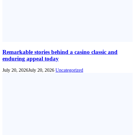
Remarkable stories behind a casino classic and
enduring appeal today
July 20, 2026
July 20, 2026
Uncategorized