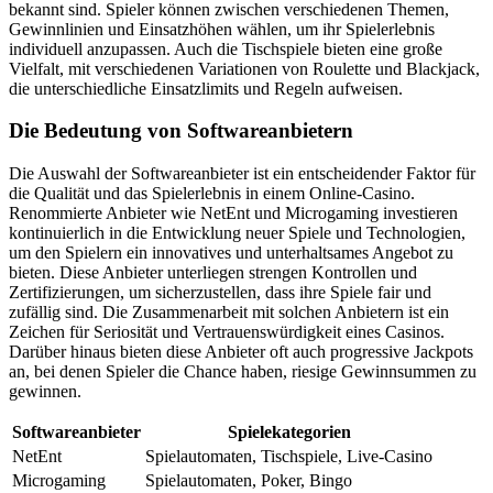
bekannt sind. Spieler können zwischen verschiedenen Themen,
Gewinnlinien und Einsatzhöhen wählen, um ihr Spielerlebnis
individuell anzupassen. Auch die Tischspiele bieten eine große
Vielfalt, mit verschiedenen Variationen von Roulette und Blackjack,
die unterschiedliche Einsatzlimits und Regeln aufweisen.
Die Bedeutung von Softwareanbietern
Die Auswahl der Softwareanbieter ist ein entscheidender Faktor für
die Qualität und das Spielerlebnis in einem Online-Casino.
Renommierte Anbieter wie NetEnt und Microgaming investieren
kontinuierlich in die Entwicklung neuer Spiele und Technologien,
um den Spielern ein innovatives und unterhaltsames Angebot zu
bieten. Diese Anbieter unterliegen strengen Kontrollen und
Zertifizierungen, um sicherzustellen, dass ihre Spiele fair und
zufällig sind. Die Zusammenarbeit mit solchen Anbietern ist ein
Zeichen für Seriosität und Vertrauenswürdigkeit eines Casinos.
Darüber hinaus bieten diese Anbieter oft auch progressive Jackpots
an, bei denen Spieler die Chance haben, riesige Gewinnsummen zu
gewinnen.
Softwareanbieter
Spielekategorien
NetEnt
Spielautomaten, Tischspiele, Live-Casino
Microgaming
Spielautomaten, Poker, Bingo