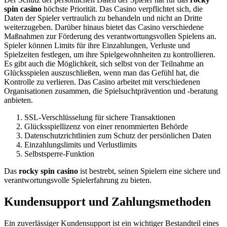
spin casino
höchste Priorität. Das Casino verpflichtet sich, die
Daten der Spieler vertraulich zu behandeln und nicht an Dritte
weiterzugeben. Darüber hinaus bietet das Casino verschiedene
Maßnahmen zur Förderung des verantwortungsvollen Spielens an.
Spieler können Limits für ihre Einzahlungen, Verluste und
Spielzeiten festlegen, um ihre Spielgewohnheiten zu kontrollieren.
Es gibt auch die Möglichkeit, sich selbst von der Teilnahme an
Glücksspielen auszuschließen, wenn man das Gefühl hat, die
Kontrolle zu verlieren. Das Casino arbeitet mit verschiedenen
Organisationen zusammen, die Spielsuchtprävention und -beratung
anbieten.
SSL-Verschlüsselung für sichere Transaktionen
Glücksspiellizenz von einer renommierten Behörde
Datenschutzrichtlinien zum Schutz der persönlichen Daten
Einzahlungslimits und Verlustlimits
Selbstsperre-Funktion
Das
rocky spin casino
ist bestrebt, seinen Spielern eine sichere und
verantwortungsvolle Spielerfahrung zu bieten.
Kundensupport und Zahlungsmethoden
Ein zuverlässiger Kundensupport ist ein wichtiger Bestandteil eines