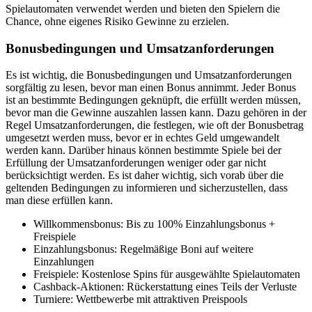
Spielautomaten verwendet werden und bieten den Spielern die
Chance, ohne eigenes Risiko Gewinne zu erzielen.
Bonusbedingungen und Umsatzanforderungen
Es ist wichtig, die Bonusbedingungen und Umsatzanforderungen
sorgfältig zu lesen, bevor man einen Bonus annimmt. Jeder Bonus
ist an bestimmte Bedingungen geknüpft, die erfüllt werden müssen,
bevor man die Gewinne auszahlen lassen kann. Dazu gehören in der
Regel Umsatzanforderungen, die festlegen, wie oft der Bonusbetrag
umgesetzt werden muss, bevor er in echtes Geld umgewandelt
werden kann. Darüber hinaus können bestimmte Spiele bei der
Erfüllung der Umsatzanforderungen weniger oder gar nicht
berücksichtigt werden. Es ist daher wichtig, sich vorab über die
geltenden Bedingungen zu informieren und sicherzustellen, dass
man diese erfüllen kann.
Willkommensbonus: Bis zu 100% Einzahlungsbonus +
Freispiele
Einzahlungsbonus: Regelmäßige Boni auf weitere
Einzahlungen
Freispiele: Kostenlose Spins für ausgewählte Spielautomaten
Cashback-Aktionen: Rückerstattung eines Teils der Verluste
Turniere: Wettbewerbe mit attraktiven Preispools