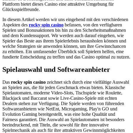
Plattform bietet dieses Casino eine attraktive Umgebung für
Glücksspielfreunde.
In diesem Artikel werden wir uns eingehend mit den verschiedenen
Aspekten des
rocky spin casino
befassen, von den verfügbaren
Spielen und Bonusaktionen bis hin zu den Sicherheitsmaßnahmen
und dem Kundensupport. Wir werden auch darauf eingehen, wie
Spieler das Beste aus ihrem Spielerlebnis herausholen können und
welche Strategien sie anwenden können, um ihre Gewinnchancen
zu erhöhen. Ein umfassender Überblick soll Spielern helfen, eine
fundierte Entscheidung zu treffen und das Casino optimal zu nutzen.
Spielauswahl und Softwareanbieter
Das
rocky spin casino
zeichnet sich durch eine vielfältige Auswahl
an Spielen aus, die für jeden Geschmack etwas bieten. Klassische
Spielautomaten, moderne Video-Slots, Tischspiele wie Roulette,
Blackjack und Baccarat sowie Live-Casino-Spiele mit echten
Dealern stehen zur Verfügung. Die Spiele werden von führenden
Softwareanbietern wie NetEnt, Microgaming, Play'n GO und
Evolution Gaming bereitgestellt, was eine hohe Qualität und
Fairness garantiert. Die Auswahl an Spielautomaten ist besonders
beeindruckend, mit Titeln, die sowohl für ihre innovative
Spielmechanik als auch für ihre attraktiven Gewinnmöglichkeiten