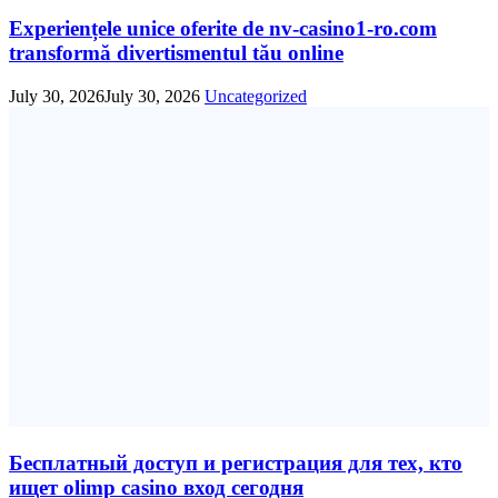
Experiențele unice oferite de nv-casino1-ro.com
transformă divertismentul tău online
July 30, 2026
July 30, 2026
Uncategorized
Бесплатный доступ и регистрация для тех, кто
ищет olimp casino вход сегодня