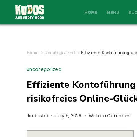
Skip
HOME
MENU
KU
to
content
Home
Uncategorized
Effiziente Kontoführung und
Uncategorized
Effiziente Kontoführung
risikofreies Online-Glüc
o
kudosbd
July 9, 2026
Write a Comment
Ef
Ko