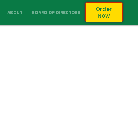
Order
ABOUT
BOARD OF DIRECTORS
Now