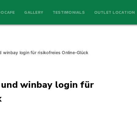
DOCAFE
GALLERY
TESTIMONIALS
OUTLET LOCATION
 winbay login für risikofreies Online-Glück
 und winbay login für
k
n
fiziente
ntoführung