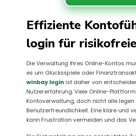
Effiziente Kontof
login für risikofre
Die Verwaltung Ihres Online-Kontos mus
es um Glücksspiele oder Finanztransakt
winbay login
ist daher von entscheiden
Nutzererfahrung. Viele Online-Plattfor
Kontoverwaltung, doch nicht alle legen
Benutzerfreundlichkeit. Eine klare und 
kann Frustration vermeiden und das Ver