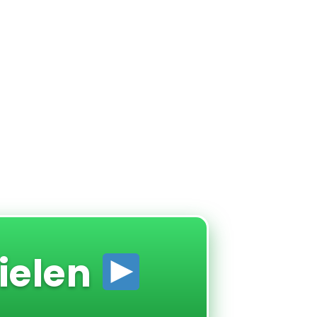
ielen