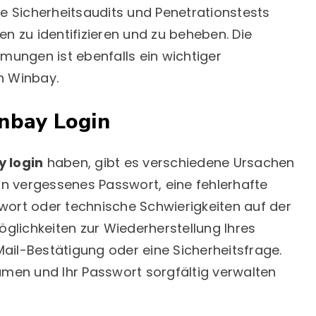
e Sicherheitsaudits und Penetrationstests
 zu identifizieren und zu beheben. Die
mungen ist ebenfalls ein wichtiger
n Winbay.
nbay Login
 login
haben, gibt es verschiedene Ursachen
n vergessenes Passwort, eine fehlerhafte
ort oder technische Schwierigkeiten auf der
glichkeiten zur Wiederherstellung Ihres
Mail-Bestätigung oder eine Sicherheitsfrage.
namen und Ihr Passwort sorgfältig verwalten