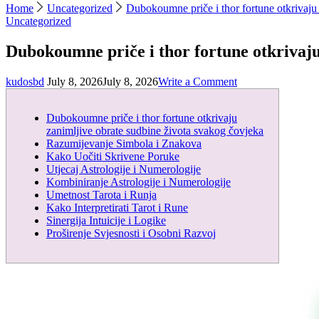
Home
Uncategorized
Dubokoumne priče i thor fortune otkrivaju
Uncategorized
Dubokoumne priče i thor fortune otkrivaju
on
kudosbd
July 8, 2026
July 8, 2026
Write a Comment
Dubokoumne
priče
Dubokoumne priče i thor fortune otkrivaju
i
zanimljive obrate sudbine života svakog čovjeka
thor
Razumijevanje Simbola i Znakova
fortune
Kako Uočiti Skrivene Poruke
otkrivaju
Utjecaj Astrologije i Numerologije
zanimljive
Kombiniranje Astrologije i Numerologije
obrate
Umetnost Tarota i Runja
sudbine
Kako Interpretirati Tarot i Rune
života
Sinergija Intuicije i Logike
svakog
Proširenje Svjesnosti i Osobni Razvoj
čovjeka