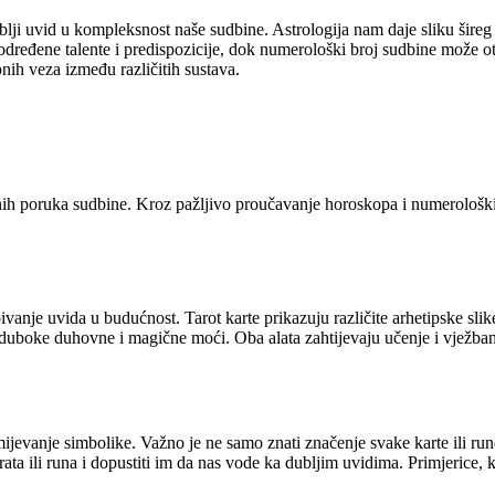
blji uvid u kompleksnost naše sudbine. Astrologija nam daje sliku šire
eđene talente i predispozicije, dok numerološki broj sudbine može otkriti
nih veza između različitih sustava.
ih poruka sudbine. Kroz pažljivo proučavanje horoskopa i numeroloških
bivanje uvida u budućnost. Tarot karte prikazuju različite arhetipske slike
 duboke duhovne i magične moći. Oba alata zahtijevaju učenje i vježbanje
zumijevanje simbolike. Važno je ne samo znati značenje svake karte ili ru
arata ili runa i dopustiti im da nas vode ka dubljim uvidima. Primjerice,