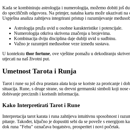
Kada se kombiniraju astrologija i numerologija, možemo dobiti još du
do specifičnih odgovora. Na primjer, natalna karta može ukazivati na odr
Uspješna analiza zahtijeva integrirani pristup i razumijevanje međusob
Astrologija pruža uvid u osobne karakteristike i potencijale.
Numerologija otkriva skrivena značenja u brojevima.
Kombinacija dviju disciplina daje dublji uvid u sudbinu.
Važno je razumjeti međusobne veze između sustava.
U kontekstu
thor fortune
, ove vještine pomažu u dekodiranju skriven
utjecati na naš životni put.
Umetnost Tarota i Runja
Tarot i rune su još dva prastara alata koja se koriste za proricanje i do
situacija. Rune, s druge strane, su drevni germanski simboli koji nose
dobivanje preciznih i korisnih informacija.
Kako Interpretirati Tarot i Rune
Interpretacija tarot karata i runa zahtijeva intuitivnu sposobnost i ra
pitanje. Također, ključno je dopustiti sebi da se poveže s energijom k
dok runa "Fehu" označava bogatstvo, prosperitet i novi početak.