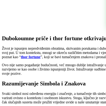
Dubokoumne priče i thor fortune otkrivaju
Život je ispunjen nepredviđenim obratima, skrivanim porukama i dubo
svoj put. U tom kontekstu, mnogi se okreću različitim metodama i vjero
poznat kao “
thor fortune
”, koji se bavi tumačenjem znakova i pronal
Ovo nije samo pogađanje budućnosti, već mnogo dublje istraživanje u
razvijemo se kao osobe i živimo ispunjeniji život. Istraživanje sudbine
svoje pozive.
Razumijevanje Simbola i Znakova
Svaki simbol nosi određenu energiju i značenje, a tumačenje tih simbo
varirati ovisno o kontekstu i osobnom iskustvu. Stoga, ključno je razv
čak slučajnih susreta može pružiti vrijedne uvide u naše unutarnje sta