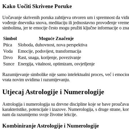
Kako Uočiti Skrivene Poruke
Uočavanje skrivenih poruka zahtijeva otvoren um i spremnost da vidi
vođenje dnevnika snova, meditaciju ili jednostavno provođenje vremena 
simbolima, jer te emocije često mogu pružiti ključne informacije o zn
Simbol
Moguće Značenje
Ptica
Sloboda, duhovnost, nova perspektiva
Voda
Emocije, podsvijest, transformacija
Drvo
Rast, snaga, korijenje, povezivanje
Sunce
Energija, vitalnost, optimizam, osvjetljenje
Razumijevanje simbolike nije samo intelektualni proces, već i emociona
vrata novim uvidima i razumijevanju.
Utjecaj Astrologije i Numerologije
Astrologija i numerologija su drevne discipline koje se bave proučavanj
karakteristike, potencijale i izazove. Numerologija, s druge strane, k
nam da razumijemo svoje životne lekcije.
Kombiniranje Astrologije i Numerologije