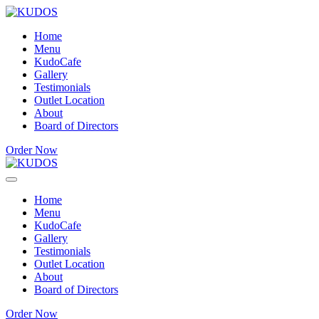
Skip
KUDOS
to
Home
content
Menu
KudoCafe
Gallery
Testimonials
Outlet Location
About
Board of Directors
Order Now
KUDOS
Home
Menu
KudoCafe
Gallery
Testimonials
Outlet Location
About
Board of Directors
Order Now