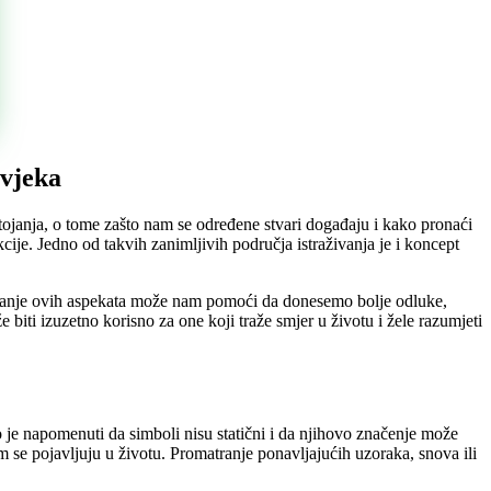
ovjeka
ojanja, o tome zašto nam se određene stvari događaju i kako pronaći
cije. Jedno od takvih zanimljivih područja istraživanja je i koncept
jevanje ovih aspekata može nam pomoći da donesemo bolje odluke,
 biti izuzetno korisno za one koji traže smjer u životu i žele razumjeti
o je napomenuti da simboli nisu statični i da njihovo značenje može
m se pojavljuju u životu. Promatranje ponavljajućih uzoraka, snova ili