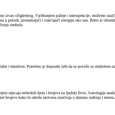
mo izvan očiglednog. Vježbanjem pažnje i introspekcije, možemo naučit
u prirodi, promatrajući i osjećajući energiju oko nas. Bitno je obratit
ačenju simbola.
lni i intuitivni. Potrebno je dopustiti sebi da se poveže sa simbolom na
em utjecaja nebeskih tijela i brojeva na ljudski život. Astrologija anali
oristi brojeve kako bi otkrila skrivena značenja u datumu rođenja i imen