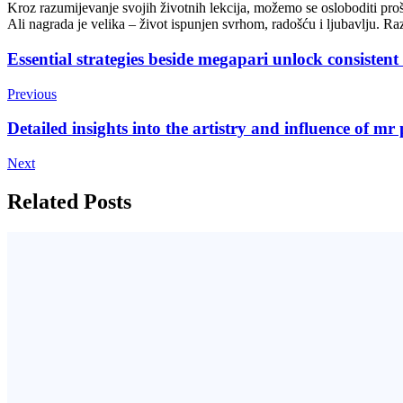
Kroz razumijevanje svojih životnih lekcija, možemo se osloboditi proš
Ali nagrada je velika – život ispunjen svrhom, radošću i ljubavlju. Razv
Post
Essential strategies beside megapari unlock consistent
Navigation
Previous
Detailed insights into the artistry and influence of m
Next
Related Posts