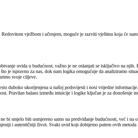
nost. Redovitom vježbom i učenjem, moguće je razviti vještinu koja će 
obivanje uvida u budućnost, važno je ne oslanjati se isključivo na njih. Kl
 što je ispravno za nas, dok nam logika omogućuje da analiziramo situa
rimo svoje ciljeve.
sto duboko ukorijenjena u našoj podsvijesti i nosi vrijedne informacije. 
ost. Pravilan balans između intuicije i logike ključan je za donošenje m
 ne bi smjelo biti usmjereno samo na predviđanje budućnosti, već i na os
jeniji i autentičniji život. Svaki uvid koji dobijemo putem ovih metoda t