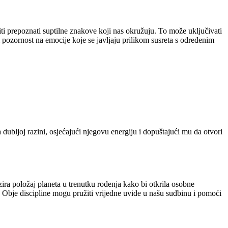
i prepoznati suptilne znakove koji nas okružuju. To može uključivati
i pozornost na emocije koje se javljaju prilikom susreta s određenim
 dubljoj razini, osjećajući njegovu energiju i dopuštajući mu da otvori
zira položaj planeta u trenutku rođenja kako bi otkrila osobne
u. Obje discipline mogu pružiti vrijedne uvide u našu sudbinu i pomoći