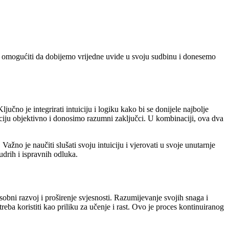
nam omogućiti da dobijemo vrijedne uvide u svoju sudbinu i donesemo
jučno je integrirati intuiciju i logiku kako bi se donijele najbolje
ciju objektivno i donosimo razumni zaključci. U kombinaciji, ova dva
Važno je naučiti slušati svoju intuiciju i vjerovati u svoje unutarnje
udrih i ispravnih odluka.
obni razvoj i proširenje svjesnosti. Razumijevanje svojih snaga i
reba koristiti kao priliku za učenje i rast. Ovo je proces kontinuiranog