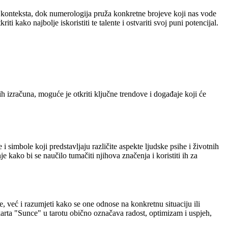
g konteksta, dok numerologija pruža konkretne brojeve koji nas vode
 kako najbolje iskoristiti te talente i ostvariti svoj puni potencijal.
 izračuna, moguće je otkriti ključne trendove i događaje koji će
 i simbole koji predstavljaju različite aspekte ljudske psihe i životnih
 kako bi se naučilo tumačiti njihova značenja i koristiti ih za
ne, već i razumjeti kako se one odnose na konkretnu situaciju ili
 karta "Sunce" u tarotu obično označava radost, optimizam i uspjeh,