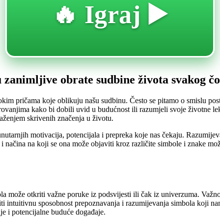
🔥 Igraj ▶️
 zanimljive obrate sudbine života svakog č
kim pričama koje oblikuju našu sudbinu. Često se pitamo o smislu post
vanjima kako bi dobili uvid u budućnost ili razumjeli svoje životne lek
aženjem skrivenih značenja u životu.
nutarnjih motivacija, potencijala i prepreka koje nas čekaju. Razumi
 i načina na koji se ona može objaviti kroz različite simbole i znake može
la može otkriti važne poruke iz podsvijesti ili čak iz univerzuma. Važn
iti intuitivnu sposobnost prepoznavanja i razumijevanja simbola koji na
nje i potencijalne buduće događaje.