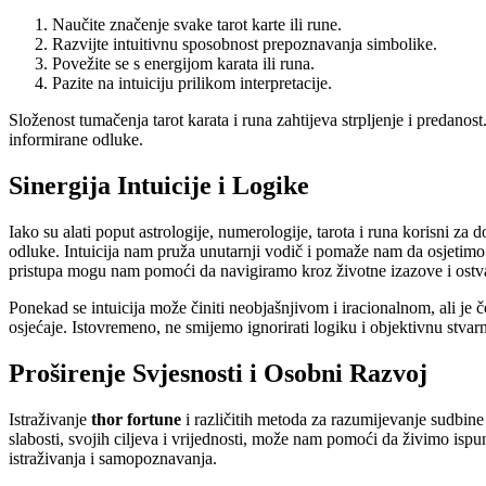
Naučite značenje svake tarot karte ili rune.
Razvijte intuitivnu sposobnost prepoznavanja simbolike.
Povežite se s energijom karata ili runa.
Pazite na intuiciju prilikom interpretacije.
Složenost tumačenja tarot karata i runa zahtijeva strpljenje i preda
informirane odluke.
Sinergija Intuicije i Logike
Iako su alati poput astrologije, numerologije, tarota i runa korisni za d
odluke. Intuicija nam pruža unutarnji vodič i pomaže nam da osjetimo
pristupa mogu nam pomoći da navigiramo kroz životne izazove i ostva
Ponekad se intuicija može činiti neobjašnjivom i iracionalnom, ali je če
osjećaje. Istovremeno, ne smijemo ignorirati logiku i objektivnu stvarn
Proširenje Svjesnosti i Osobni Razvoj
Istraživanje
thor fortune
i različitih metoda za razumijevanje sudbine
slabosti, svojih ciljeva i vrijednosti, može nam pomoći da živimo ispun
istraživanja i samopoznavanja.