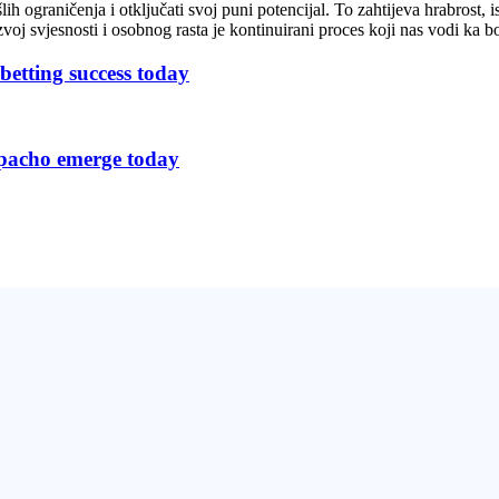
lih ograničenja i otključati svoj puni potencijal. To zahtijeva hrabrost
oj svjesnosti i osobnog rasta je kontinuirani proces koji nas vodi ka bol
 betting success today
r pacho emerge today