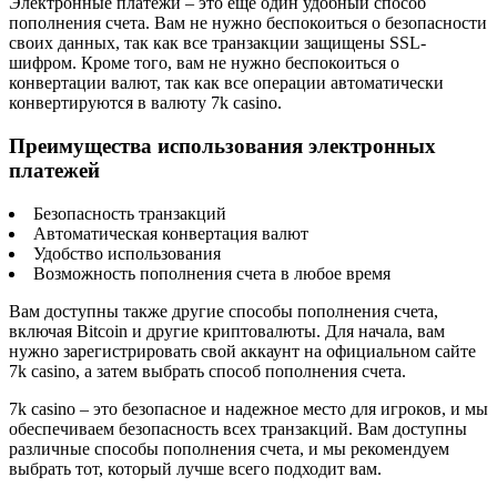
Электронные платежи – это еще один удобный способ
пополнения счета. Вам не нужно беспокоиться о безопасности
своих данных, так как все транзакции защищены SSL-
шифром. Кроме того, вам не нужно беспокоиться о
конвертации валют, так как все операции автоматически
конвертируются в валюту 7k casino.
Преимущества использования электронных
платежей
Безопасность транзакций
Автоматическая конвертация валют
Удобство использования
Возможность пополнения счета в любое время
Вам доступны также другие способы пополнения счета,
включая Bitcoin и другие криптовалюты. Для начала, вам
нужно зарегистрировать свой аккаунт на официальном сайте
7k casino, а затем выбрать способ пополнения счета.
7k casino – это безопасное и надежное место для игроков, и мы
обеспечиваем безопасность всех транзакций. Вам доступны
различные способы пополнения счета, и мы рекомендуем
выбрать тот, который лучше всего подходит вам.