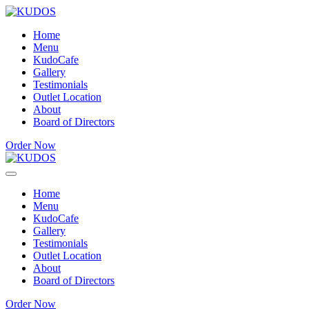
Skip
KUDOS
to
Home
content
Menu
KudoCafe
Gallery
Testimonials
Outlet Location
About
Board of Directors
Order Now
KUDOS
Home
Menu
KudoCafe
Gallery
Testimonials
Outlet Location
About
Board of Directors
Order Now