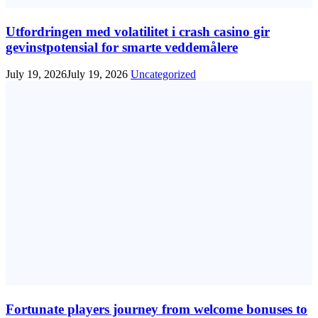
Utfordringen med volatilitet i crash casino gir
gevinstpotensial for smarte veddemålere
July 19, 2026
July 19, 2026
Uncategorized
Fortunate players journey from welcome bonuses to