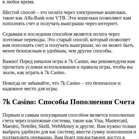
в любое время.
Шестой способ – это оплата через электронные кошельки,
такие как Alfa-Bank или VTB. Эти кошельки позволяют вам
пополнять счет и получать выигрыши через интернет.
Седьмым и последним способом является оплата через
почтовые переводы. Это старый способ, который позволяет
вам пополнять счет и получать выигрыши, но он может быть
менее безопасным и удобным, чем другие способы.
Важно! Перед началом игры в 7k Casino, мы рекомендуем вам
прочитать условия использования и правила игры, чтобы вы
знали, как играть в 7k Casino.
Никогда не забывайте, что 7k Casino – это безопасное и
надежное место для игры.
7k Casino: Способы Пополнения Счета
Первым и самым популярным способом является пополнение
счета через платежные системы, такие как Visa, Mastercard,
Maestro, Neteller, Skrill, WebMoney и другие. Вам нужно только
выбрать удобную для вас систему, ввести сумму пополнения и
подтвердить операцию. Вам будет предоставлен доступ к