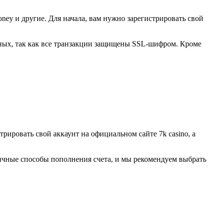
ney и другие. Для начала, вам нужно зарегистрировать свой
нных, так как все транзакции защищены SSL-шифром. Кроме
рировать свой аккаунт на официальном сайте 7k casino, а
зличные способы пополнения счета, и мы рекомендуем выбрать