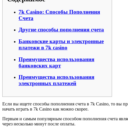
7k Casino: Способы Пополнения
Счета
Другие способы пополнения счета
Банковские карты и электронные
платежи в 7k casino
Преимущества использования
банковских карт
Преимущества использования
электронных платежей
Если вы ищете способы пополнения счета в 7k Casino, то вы п
начать играть в 7k Casino как можно скорее.
Первым и самым популярным способом пополнения счета являетс
через несколько минут после оплаты.