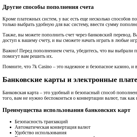
Другие способы пополнения счета
Кроме платежных систем, у вас есть еще несколько способов по
только выбрать удобную для вас систему, ввести сумму пополн
Также, вы можете пополнить счет через банковский перевод. В
доступ к вашему счету, и вы сможете начать играть в любые игр
Важно! Перед пополнением счета, убедитесь, что вы выбрали п
помогут вам решить их.
Помните, что 7k Casino – это надежное и безопасное казино, и 
Банковские карты и электронные платеж
Банковская карта – это удобный и безопасный способ пополне
того, вам не нужно беспокоиться о конвертации валют, так как
Преимущества использования банковских карт
Безопасность транзакций
Автоматическая конвертация валют
Удобство использования