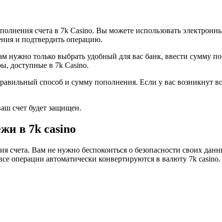
полнения счета в 7k Casino. Вы можете использовать электронны
ения и подтвердить операцию.
ам нужно только выбрать удобный для вас банк, ввести сумму п
ы, доступные в 7k Casino.
равильный способ и сумму пополнения. Если у вас возникнут во
ваш счет будет защищен.
и в 7k casino
ния счета. Вам не нужно беспокоиться о безопасности своих да
 все операции автоматически конвертируются в валюту 7k casino.