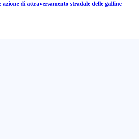
azione di attraversamento stradale delle galline