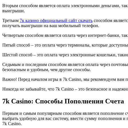
Вторым способом является оплата электронными деньгами, таким
выигрыши.
Третьим
7к казино официальный сайт скачать
способом являетс
получать выигрыши на ваш мобильный телефон.
Четвертым способом является оплата через интернет-банки, так
Пятый способ – это оплата через терминалы, которые доступны
Шестой способ – это оплата через электронные кошельки, таки
Седьмым и последним способом является оплата через почтовы
безопасным и удобным, чем другие способы.
Важно! Перед началом игры в 7k Casino, мы рекомендуем вам пр
Никогда не забывайте, что 7k Casino – это безопасное и надежн
7k Casino: Способы Пополнения Счета
Первым и самым популярным способом является пополнение счета 
выбрать удобную для вас систему, ввести сумму пополнения и 
7k Casino.