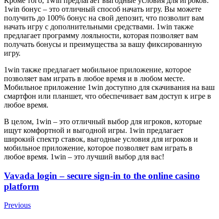
Кроме того, 1win предлагает выгодные условия для игроков.
1win бонус – это отличный способ начать игру. Вы можете
получить до 100% бонус на свой депозит, что позволит вам
начать игру с дополнительными средствами. 1win также
предлагает программу лояльности, которая позволяет вам
получать бонусы и преимущества за вашу фиксированную
игру.
1win также предлагает мобильное приложение, которое
позволяет вам играть в любое время и в любом месте.
Мобильное приложение 1win доступно для скачивания на ваш
смартфон или планшет, что обеспечивает вам доступ к игре в
любое время.
В целом, 1win – это отличный выбор для игроков, которые
ищут комфортной и выгодной игры. 1win предлагает
широкий спектр ставок, выгодные условия для игроков и
мобильное приложение, которое позволяет вам играть в
любое время. 1win – это лучший выбор для вас!
Post
Vavada login – secure sign-in to the online casino
platform
Navigation
Previous