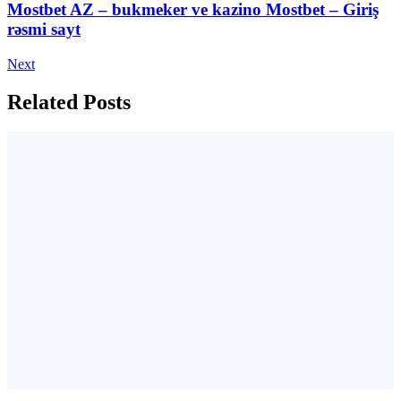
Mostbet AZ – bukmeker ve kazino Mostbet – Giriş
rəsmi sayt
Next
Related Posts