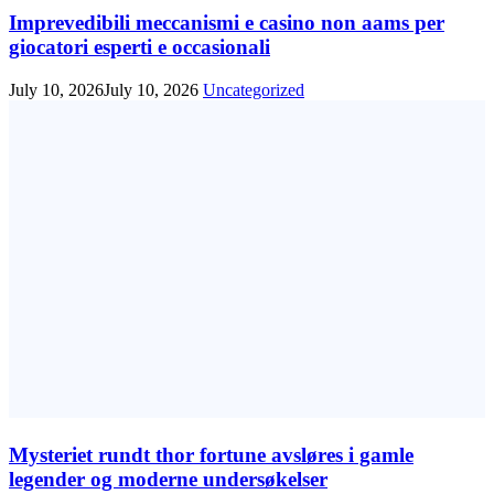
Imprevedibili meccanismi e casino non aams per
giocatori esperti e occasionali
July 10, 2026
July 10, 2026
Uncategorized
Mysteriet rundt thor fortune avsløres i gamle
legender og moderne undersøkelser