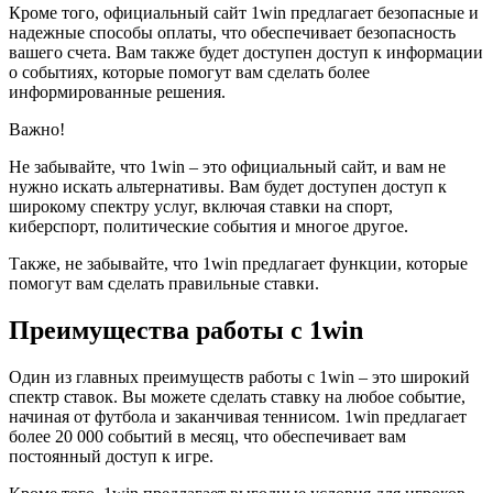
Кроме того, официальный сайт 1win предлагает безопасные и
надежные способы оплаты, что обеспечивает безопасность
вашего счета. Вам также будет доступен доступ к информации
о событиях, которые помогут вам сделать более
информированные решения.
Важно!
Не забывайте, что 1win – это официальный сайт, и вам не
нужно искать альтернативы. Вам будет доступен доступ к
широкому спектру услуг, включая ставки на спорт,
киберспорт, политические события и многое другое.
Также, не забывайте, что 1win предлагает функции, которые
помогут вам сделать правильные ставки.
Преимущества работы с 1win
Один из главных преимуществ работы с 1win – это широкий
спектр ставок. Вы можете сделать ставку на любое событие,
начиная от футбола и заканчивая теннисом. 1win предлагает
более 20 000 событий в месяц, что обеспечивает вам
постоянный доступ к игре.