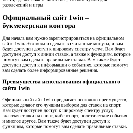
развлечений и игры.
Официальный сайт 1win –
букмекерская контора
Для начала вам нужно зарегистрироваться на официальном
сайте 1win. Это можно сделать в считанные минуты, и вам
будет доступен доступ к широкому спектру услуг. Вам будет
доступен доступ к линии ставок, а также к функциям, которые
помогут вам сделать правильные ставки. Вам также будет
доступен доступ к информации о событиях, которые помогут
вам сделать более информированные решения.
Преимущества использования официального
сайта 1win
Официальный сайт 1win предлагает несколько преимуществ,
которые делают его лучшим выбором для ставок на спорт.
Вам будет доступен доступ к широкому спектру услуг,
включая ставки на спорт, киберспорт, политические события
и многое другое. Вам также будет доступен доступ к
функциям, которые помогут вам сделать правильные ставки.