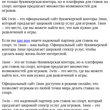
не только букмекерская контора, но и платформа для ставок на
спорт, которая предлагает множество возможностей для
игроков.
БК 1win – это официальный сайт букмекерской конторы 1вин,
который предлагает широкий спектр услуг для игроков. 1вин
– это место, где вы можете найти все, что вам нужно для
развлечений и игры.
Если вы
ван вин
ищете надежный партнер для ставок на
спорт, то 1вин – ваш выбор. Официальный сайт букмекерской
конторы 1вин предлагает широкий спектр услуг, чтобы
сделать вашу жизнь более интересной.
1вин – это не только букмекерская контора, но и платформа
для ставок на спорт, которая предлагает множество
возможностей для игроков. 1win – это место, где вы можете
найти все, что вам нужно для развлечений и игры.
Официальный сайт 1вин доступен в режиме онлайн, что
позволяет игрокам из любой точки мира делать ставки на
спорт.
1win – это надежный партнер для ставок на спорт, который
предлагает широкий спектр услуг для игроков. 1вин – это
место, где вы можете найти все, что вам нужно для